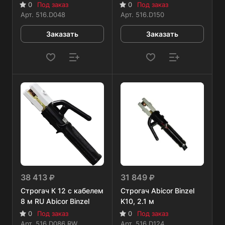
0
Под заказ
0
Под заказ
Арт.
516.D048
Арт.
516.D150
Заказать
Заказать
38 413
31 849
Строгач К 12 c кабелем
Строгач Abicor Binzel
8 м RU Abicor Binzel
K10, 2.1 м
0
Под заказ
0
Под заказ
Арт.
516.D086.RW
Арт.
516.D124