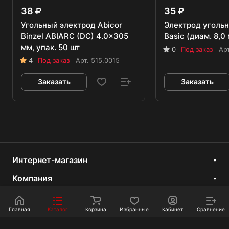
38
35
Угольный электрод Abicor
Электрод уголь
Binzel ABIARC (DC) 4.0x305
Basic (диам. 8,0
мм, упак. 50 шт
0
Под заказ
Ар
4
Под заказ
Арт.
515.0015
Заказать
Заказать
Интернет-магазин
Компания
Информация
Главная
Каталог
Корзина
Избранные
Кабинет
Сравнение
Покупателям