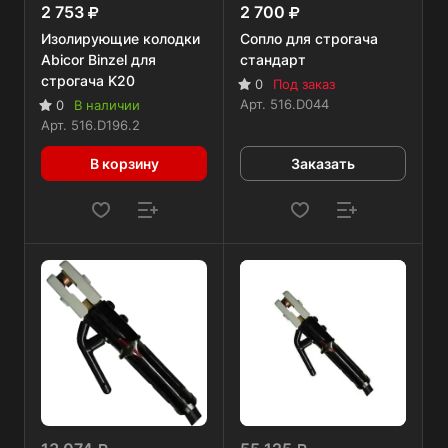
2 753
2 700
Изолирующие колодки
Сопло для строгача
Abicor Binzel для
стандарт
строгача K20
0
Под заказ
Арт.
516.D044
0
В наличии
Арт.
516.D196.2
В корзину
Заказать