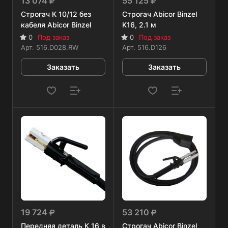
13 074
55 125
Строгач К 10/12 без
Строгач Abicor Binzel
кабеля Abicor Binzel
K16, 2.1 м
0
Под заказ
0
Под заказ
Арт.
516.D028.RW
Арт.
516.D126
Заказать
Заказать
19 724
53 210
Передняя деталь К 16 в
Строгач Abicor Binzel