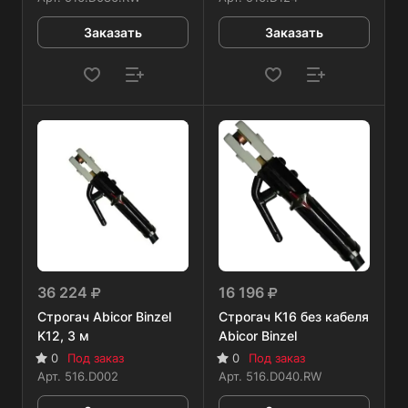
Заказать
Заказать
36 224
16 196
Строгач Abicor Binzel
Строгач К16 без кабеля
K12, 3 м
Abicor Binzel
0
Под заказ
0
Под заказ
Арт.
516.D002
Арт.
516.D040.RW