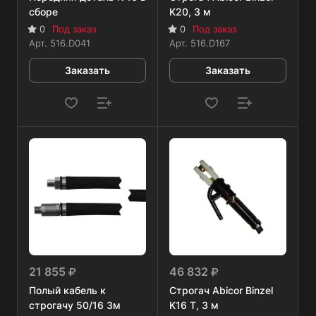
сборе
K20, 3 м
0
Под заказ
0
Под заказ
Арт.
516.D041
Арт.
516.D167
Заказать
Заказать
21 855
46 832
Полый кабель к
Строгач Abicor Binzel
строгачу 50/16 3м
K16 T, 3 м