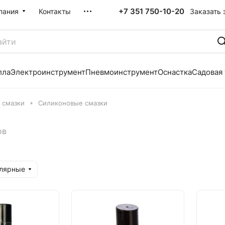
+7 351 750-10-20
Заказать 
пания
Контакты
лла
Электроинструмент
Пневмоинструмент
Оснастка
Садовая
 смазки
Силиконовые смазки
ов
улярные