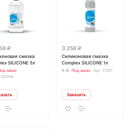
568
3 256
коновая смазка
Силиконовая смазка
lex SILICONE 5л
Complex SILICONE 1л
од заказ
0
Под заказ
Арт.
11321
1325пэт
казать
Заказать