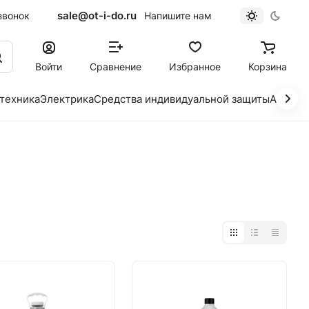
sale@ot-i-do.ru
звонок
Напишите нам
Войти
Сравнение
Избранное
Корзина
 техника
Электрика
Средства индивидуальной защиты
Автохи