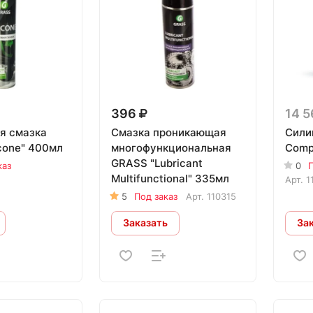
396
14 
я смазка
Смазка проникающая
Сили
cone" 400мл
многофункциональная
Comp
GRASS "Lubricant
каз
0
П
Multifunctional" 335мл
Арт.
1
5
Под заказ
Арт.
110315
Заказать
За