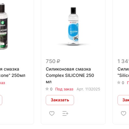
750
1 34
я смазка
Силиконовая смазка
Сили
cone" 250мл
Complex SILICONE 250
"Silic
мл
каз
0
П
0
Под заказ
Арт.
1132025
Заказать
За