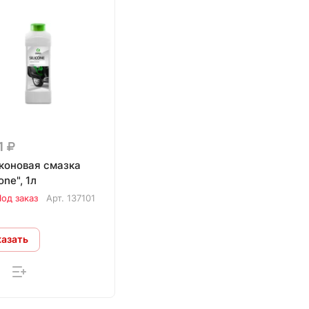
1
коновая смазка
one", 1л
од заказ
Арт.
137101
казать