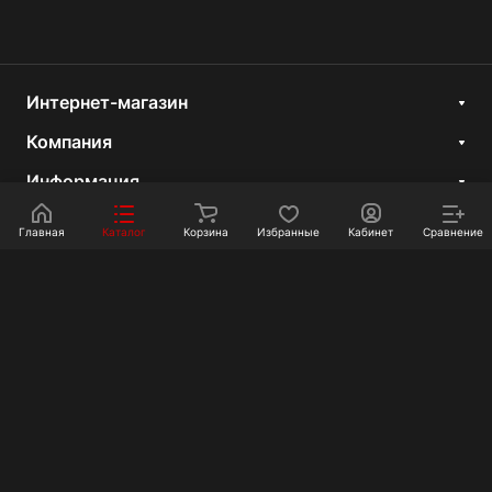
Интернет-магазин
Компания
Информация
Покупателям
Главная
Каталог
Корзина
Избранные
Кабинет
Сравнение
Контакты
+7 351 750-10-20
sale@ot-i-do.ru
Челябинск, ул. Луценко, 2