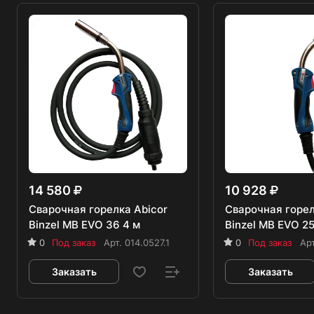
14 580
10 928
Сварочная горелка Abicor
Сварочная горел
Binzel MB EVO 36 4 м
Binzel MB EVO 2
0
Под заказ
Арт.
014.0527.1
0
Под заказ
Ар
Заказать
Заказать