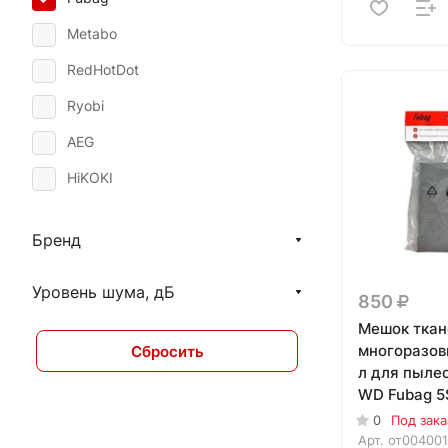
Metabo
RedHotDot
Ryobi
AEG
HiKOKI
Кратон
Бренд
Уровень шума, дБ
850
Мешок тка
многоразов
Сбросить
л для пыле
WD Fubag 5S
0
Под зака
Арт.
от004001