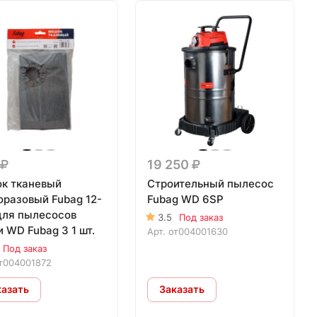
19 250
к тканевый
Строительный пылесос
оразовый Fubag 12-
Fubag WD 6SP
 для пылесосов
3.5
Под заказ
 WD Fubag 3 1 шт.
Арт.
от004001630
Под заказ
т004001872
казать
Заказать