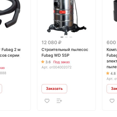
12 080
600
 Fubag 2 м
Строительный пылесос
Комп
сов серии
Fubag WD 5SP
Fuba
элек
3.6
Под заказ
пыле
Арт.
от004002072
каз
Fuba
1888
4.8
Арт.
о
Заказать
За