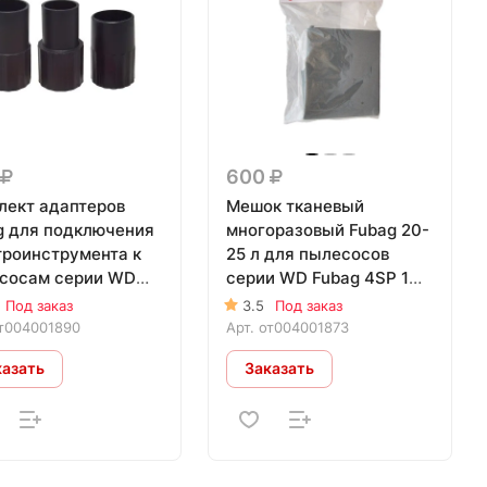
600
лект адаптеров
Мешок тканевый
g для подключения
многоразовый Fubag 20-
троинструмента к
25 л для пылесосов
сосам серии WD
серии WD Fubag 4SP 1
g
шт.
Под заказ
3.5
Под заказ
т004001890
Арт.
от004001873
казать
Заказать