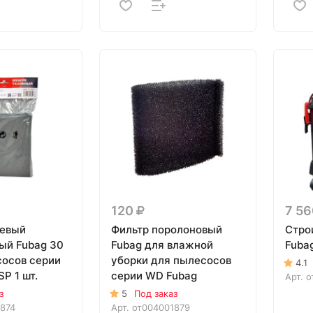
120
7 5
невый
Фильтр поролоновый
Стро
ый Fubag 30
Fubag для влажной
Fuba
сосов серии
уборки для пылесосов
4.1
P 1 шт.
серии WD Fubag
Арт.
о
з
5
Под заказ
874
Арт.
от004001879