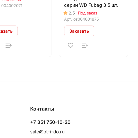
серии WD Fubag 3 5 шт.
т004002071
2.5
Под заказ
Арт.
от004001875
казать
Заказать
Контакты
+7 351 750-10-20
sale@ot-i-do.ru