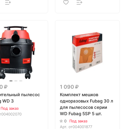
60
1 090
ительный пылесос
Комплект мешков
g WD 3
одноразовых Fubag 30 л
для пылесосов серии
Под заказ
WD Fubag 5SP 5 шт.
т004002070
0
Под заказ
Арт.
от004001877