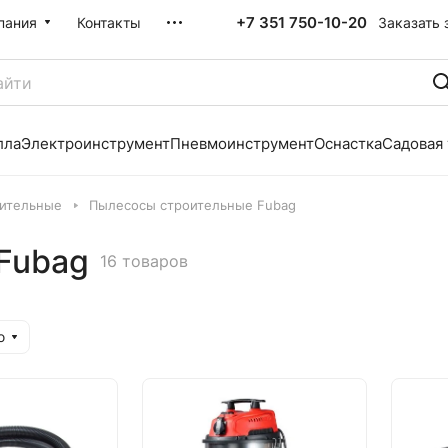
+7 351 750-10-20
Заказать 
пания
Контакты
лла
Электроинструмент
Пневмоинструмент
Оснастка
Садовая
ительные
Пылесосы строительные Fubag
Fubag
16 товаров
ю