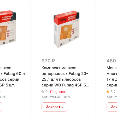
970
480
ешков
Комплект мешков
Мешо
х Fubag 60 л
одноразовых Fubag 20-
мног
сов серии
25 л для пылесосов
17 л
P 5 шт.
серии WD Fubag 4SP 5
серии
шт.
з
0
Под заказ
3.7
1628
Арт.
от004001876
Арт.
о
Заказать
За