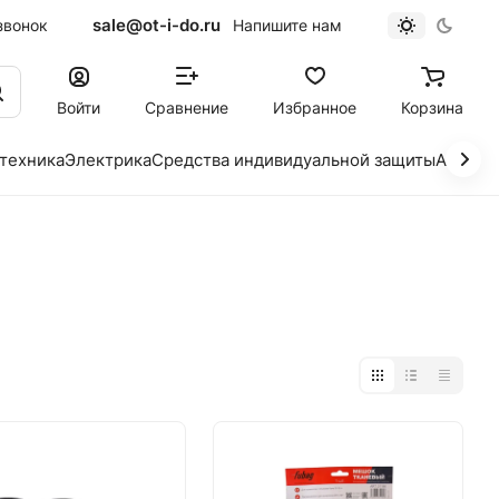
sale@ot-i-do.ru
звонок
Напишите нам
Войти
Сравнение
Избранное
Корзина
 техника
Электрика
Средства индивидуальной защиты
Автохи