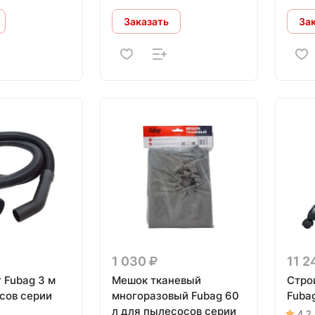
Заказать
За
1 030
11 
 Fubag 3 м
Мешок тканевый
Стро
сов серии
многоразовый Fubag 60
Fuba
л для пылесосов серии
4.2