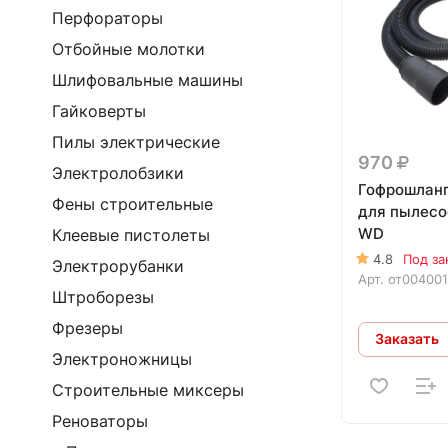
Перфораторы
Отбойные молотки
Шлифовальные машины
Гайковерты
Пилы электрические
970
Электролобзики
Гофрошланг
Фены строительные
для пылесо
WD
Клеевые пистолеты
4.8
Под за
Электрорубанки
Арт.
от00400
Штроборезы
Фрезеры
Заказать
Электроножницы
Строительные миксеры
Реноваторы