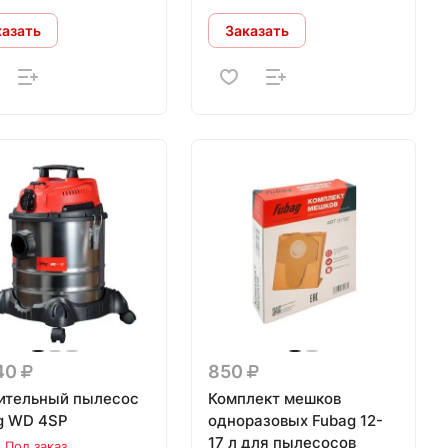
казать
Заказать
240
850
ительный пылесос
Комплект мешков
g WD 4SP
одноразовых Fubag 12-
17 л для пылесосов
Под заказ