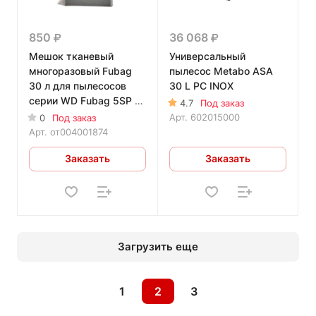
850
36 068
Мешок тканевый
Универсальный
многоразовый Fubag
пылесос Metabo ASA
30 л для пылесосов
30 L PC INOX
серии WD Fubag 5SP 1
4.7
Под заказ
шт.
Арт.
602015000
0
Под заказ
Арт.
от004001874
Заказать
Заказать
Загрузить еще
1
2
3