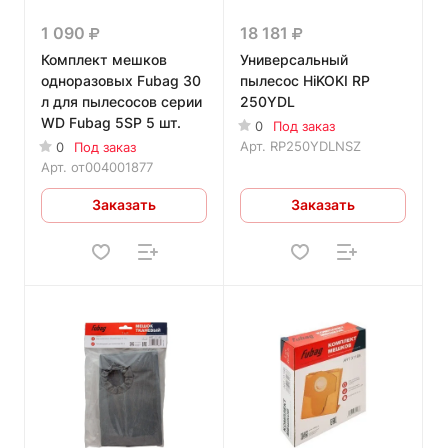
1 090
18 181
Комплект мешков
Универсальный
одноразовых Fubag 30
пылесос HiKOKI RP
л для пылесосов серии
250YDL
WD Fubag 5SP 5 шт.
0
Под заказ
Арт.
RP250YDLNSZ
0
Под заказ
Арт.
от004001877
Заказать
Заказать