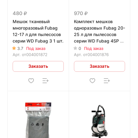
480
970
Мешок тканевый
Комплект мешков
многоразовый Fubag
одноразовых Fubag 20-
12-17 л для пылесосов
25 л для пылесосов
серии WD Fubag 3 1 шт.
серии WD Fubag 4SP 5
шт.
3.7
Под заказ
0
Под заказ
Арт.
от004001872
Арт.
от004001876
Заказать
Заказать