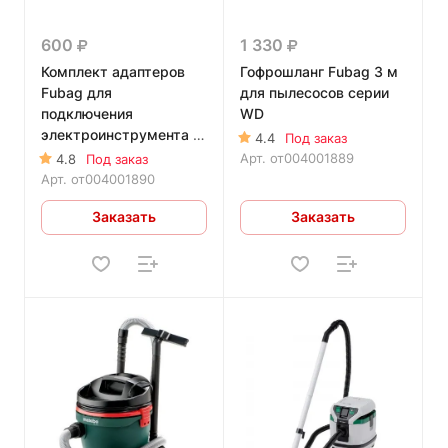
600
1 330
Комплект адаптеров
Гофрошланг Fubag 3 м
Fubag для
для пылесосов серии
подключения
WD
электроинструмента к
4.4
Под заказ
пылесосам серии WD
Арт.
от004001889
4.8
Под заказ
Fubag
Арт.
от004001890
Заказать
Заказать