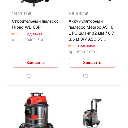
19 250
56 532
Строительный пылесос
Аккумуляторный
Fubag WD 6SP
пылесос Metabo AS 18
L PC шланг 32 мм / 0,7–
3.5
Под заказ
3,5 м З/У ASC 55
Арт.
от004001630
2х5.2Ач
5
Под заказ
Арт.
602021000
Заказать
Заказать