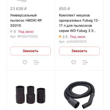
23 636
850
Универсальный
Комплект мешков
пылесос HiKOKI RP
одноразовых Fubag 12-
350YE
17 л для пылесосов
серии WD Fubag 3 5
0
Под заказ
шт.
Арт.
RP350YENSZ
2.5
Под заказ
Арт.
от004001875
Заказать
Заказать