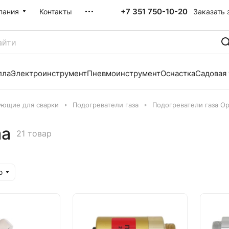
+7 351 750-10-20
Заказать 
пания
Контакты
лла
Электроинструмент
Пневмоинструмент
Оснастка
Садовая
ующие для сварки
Подогреватели газа
Подогреватели газа Op
ma
21 товар
ю