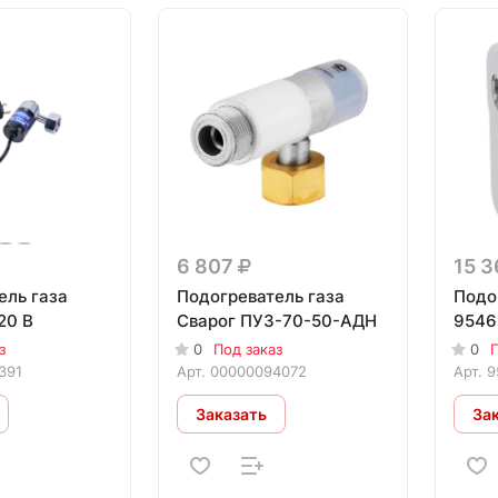
6 807
15 
ель газа
Подогреватель газа
Подо
20 В
Сварог ПУЗ-70-50-АДН
9546
з
0
Под заказ
0
П
391
Арт.
00000094072
Арт.
9
Заказать
За