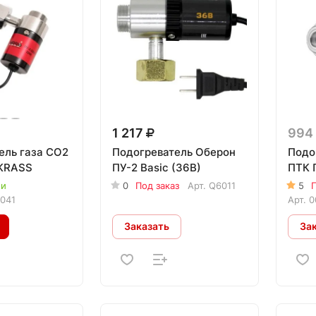
1 217
994
ель газа СО2
Подогреватель Оберон
Подо
 KRASS
ПУ-2 Basic (36В)
ПТК 
ии
0
Под заказ
Арт.
Q6011
5
П
041
Арт.
0
Заказать
За