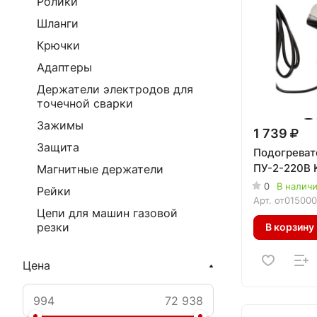
Ролики
Шланги
Крючки
Адаптеры
Держатели электродов для
точечной сварки
Зажимы
1 739
Защита
Подогреват
ПУ-2-220В
Магнитные держатели
0
В налич
Рейки
Арт.
от015000
Цепи для машин газовой
резки
В корзину
Цена