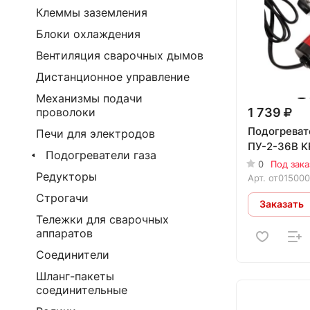
Клеммы заземления
Блоки охлаждения
Вентиляция сварочных дымов
Дистанционное управление
Механизмы подачи
1 739
проволоки
Подогреват
Печи для электродов
ПУ-2-36В 
Подогреватели газа
0
Под зака
Редукторы
Арт.
от01500
Строгачи
Заказать
Тележки для сварочных
аппаратов
Соединители
Шланг-пакеты
соединительные