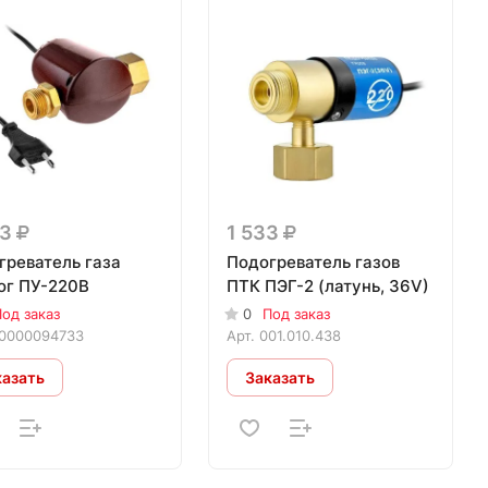
93
1 533
греватель газа
Подогреватель газов
ог ПУ-220В
ПТК ПЭГ-2 (латунь, 36V)
од заказ
0
Под заказ
0000094733
Арт.
001.010.438
казать
Заказать