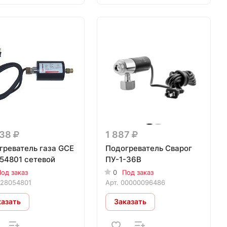
938
1 887
греватель газа GCE
Подогреватель Сварог
54801 сетевой
ПУ-1-36В
од заказ
0
Под заказ
28054801
Арт.
00000096486
казать
Заказать