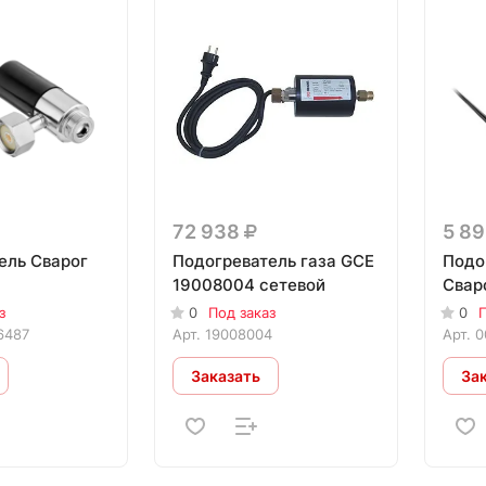
72 938
5 8
ель Сварог
Подогреватель газа GCE
Подо
19008004 сетевой
Свар
з
0
Под заказ
0
П
6487
Арт.
19008004
Арт.
0
Заказать
За