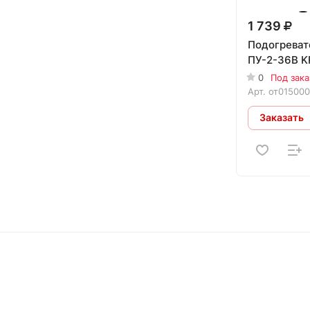
1 739
Подогреват
ПУ-2-36В 
0
Под зака
Арт.
от01500
Заказать
Интернет-магазин
Компания