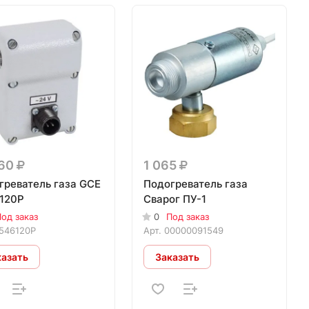
360
1 065
греватель газа GCE
Подогреватель газа
120P
Сварог ПУ-1
од заказ
0
Под заказ
546120P
Арт.
00000091549
казать
Заказать