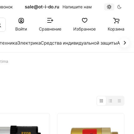
sale@ot-i-do.ru
звонок
Напишите нам
Войти
Сравнение
Избранное
Корзина
 техника
Электрика
Средства индивидуальной защиты
Автохи
tima