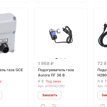
1 968
72 
ель газа GCE
Подогреватель газа
Подо
Aurora ПГ 36 В
H280
з
0
Под заказ
0
П
Арт.
от001001392
Арт.
H
Заказать
За