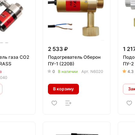
2 533
1 21
ель газа СО2
Подогреватель Оберон
Подо
KRASS
ПУ-1 (220В)
ПУ-2 
з
0
В наличии
Арт.
N6020
4.3
0040
В корзину
За