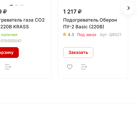
9
1 217
реватель газа СО2
Подогреватель Оберон
-220В KRASS
ПУ-2 Basic (220В)
 наличии
4.3
Под заказ
Арт.
Q6021
т015000041
орзину
Заказать
Контакты