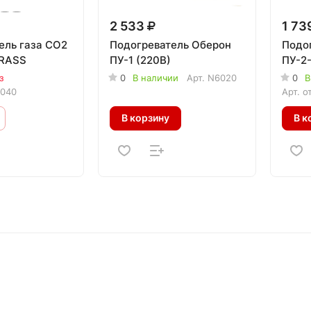
2 533
1 73
ель газа СО2
Подогреватель Оберон
Подог
KRASS
ПУ-1 (220В)
ПУ-2
з
0
В наличии
Арт.
N6020
0
В
0040
Арт.
о
В корзину
В к
Информация
Покупателям