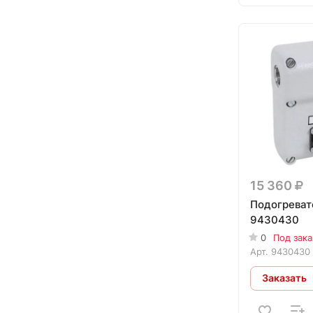
15 360
Подогреват
9430430
0
Под зака
Арт.
9430430
Заказать