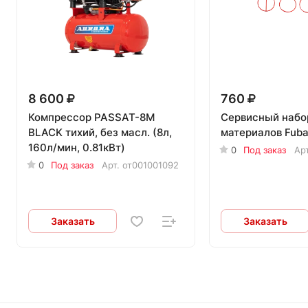
8 600
760
Компрессор PASSAT-8M
Сервисный набо
BLACK тихий, без масл. (8л,
материалов Fub
160л/мин, 0.81кВт)
0
Под заказ
Ар
0
Под заказ
Арт.
от001001092
Заказать
Заказать