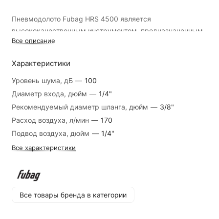
Пневмодолото Fubag HRS 4500 является
высококачественным инструментом, предназначенным
Все описание
для выполнения сложных работ по демонтажу и
разрушению бетона, кирпича, камня и других
Характеристики
материалов.
Уровень шума, дБ
—
100
Одним из главных преимуществ данного инструмента
Диаметр входа, дюйм
—
1/4"
является его высокая производительность. Благодаря
Рекомендуемый диаметр шланга, дюйм
—
3/8"
мощному двигателю и оптимальной конструкции,
Расход воздуха, л/мин
—
170
пневмодолото Fubag HRS 4500 способно справиться с
Подвод воздуха, дюйм
—
1/4"
самыми сложными задачами за кратчайшие сроки.
Все характеристики
Кроме того, пневмодолото Fubag HRS 4500 обладает
высокой надежностью и долговечностью. Инструмент
изготовлен из высококачественных материалов, что
обеспечивает его долговечность и стойкость к
Все товары бренда в категории
механическим повреждениям.