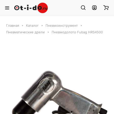
Главная
Каталог
Пневмоинструмент
Пневматические дрели
Пневмодолото Fubag HRS4500