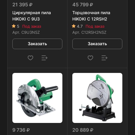
21 395
45 799
Циркулярная пила
Торцовочная пила
HiKOKI C 9U3
HiKOKI C 12RSH2
5
Под заказ
4.7
Под заказ
Арт.
C9U3NSZ
Арт.
C12RSH2NSZ
Заказать
Заказать
9 736
20 889