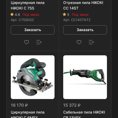
Циркулярная пила
Отрезная пила HiKOKI
HiKOKI C 7SS
CC 14ST
4.6
Под заказ
5
Под заказ
Арт.
C7SSNSZ
Арт.
CC14STNTZ
Заказать
Заказать
16 170
15 372
Циркулярная пила
Сабельная пила HiKOKI
HiKOKI C 6MEY
CR 13VEY