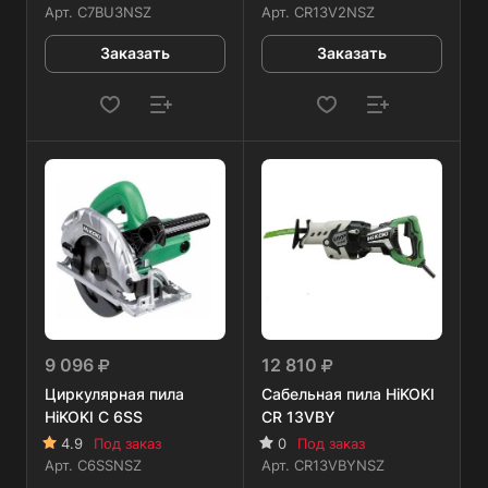
Арт.
C7BU3NSZ
Арт.
CR13V2NSZ
Заказать
Заказать
9 096
12 810
Циркулярная пила
Сабельная пила HiKOKI
HiKOKI C 6SS
CR 13VBY
4.9
Под заказ
0
Под заказ
Арт.
C6SSNSZ
Арт.
CR13VBYNSZ