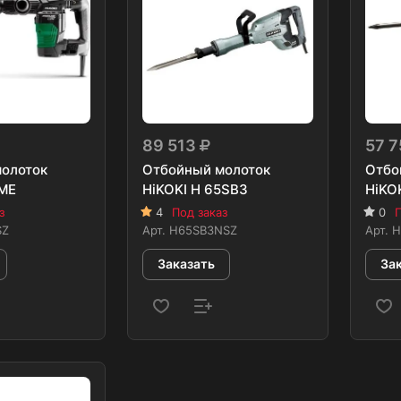
89 513
57 
олоток
Отбойный молоток
Отбо
1ME
HiKOKI H 65SB3
HiKO
з
4
Под заказ
0
П
SZ
Арт.
H65SB3NSZ
Арт.
H
Заказать
За