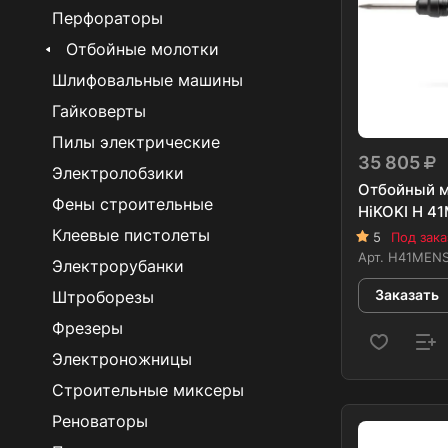
Перфораторы
Отбойные молотки
Шлифовальные машины
Гайковерты
Пилы электрические
35 805
Электролобзики
Отбойный м
Фены строительные
HiKOKI H 4
Клеевые пистолеты
5
Под зака
Арт.
H41MEN
Электрорубанки
Заказать
Штроборезы
Фрезеры
Электроножницы
Строительные миксеры
Реноваторы