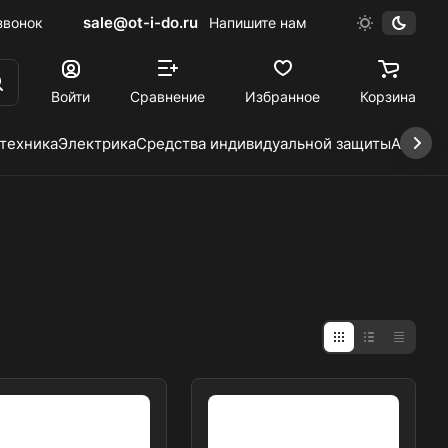
sale@ot-i-do.ru
звонок
Напишите нам
Войти
Сравнение
Избранное
Корзина
 техника
Электрика
Средства индивидуальной защиты
Автохи