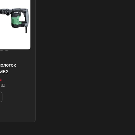
олоток
1MB2
з
NSZ