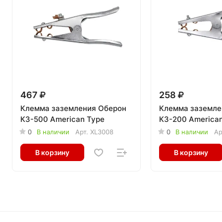
467
258
Клемма заземления Оберон
Клемма заземле
КЗ-500 American Type
КЗ-200 America
0
В наличии
Арт.
XL3008
0
В наличии
Ар
В корзину
В корзину