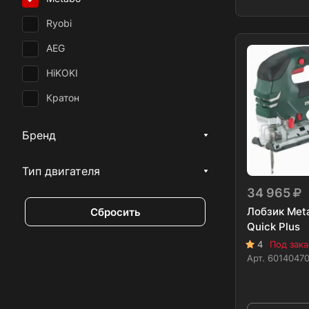
Ryobi
AEG
HiKOKI
Кратон
Бренд
Тип двигателя
34 965
Лобзик Met
Сбросить
Quick Plus
4
Под зака
Арт.
6014047