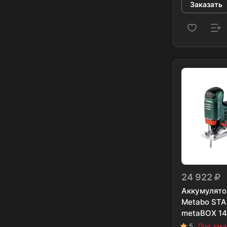
Заказать
24 922
Аккумулято
Metabo STA 
metaBOX 14
5
Под зака