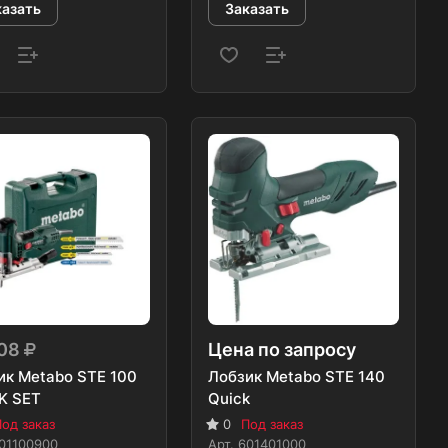
казать
Заказать
908
Цена по запросу
ик Metabo STE 100
Лобзик Metabo STE 140
K SET
Quick
од заказ
0
Под заказ
01100900
Арт.
601401000