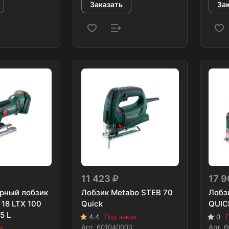
Заказать
За
11 423
17 
рный лобзик
Лобзик Metabo STEB 70
Лобз
18 LTX 100
Quick
QUIC
5 L
4.4
Под заказ
0
П
Арт.
601040000
Арт.
6
з