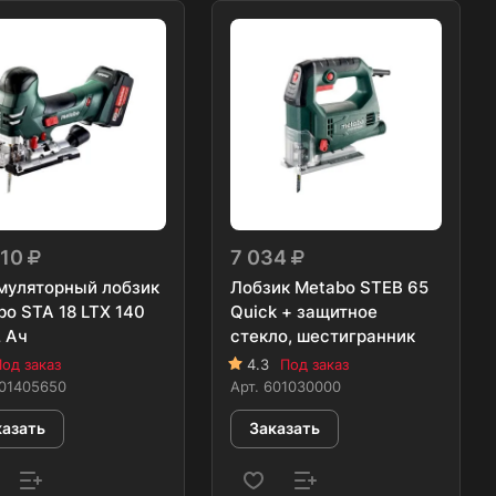
410
7 034
муляторный лобзик
Лобзик Metabo STEB 65
bo STA 18 LTX 140
Quick + защитное
2 Ач
стекло, шестигранник
од заказ
4.3
Под заказ
01405650
Арт.
601030000
казать
Заказать