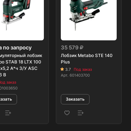
 по запросу
35 579
муляторный лобзик
Лобзик Metabo STE 140
bo STAB 18 LTX 100
Plus
x5,2 А*ч З/У ASC
3.7
Под заказ
6 В
Арт.
601403700
од заказ
01003650
казать
Заказать