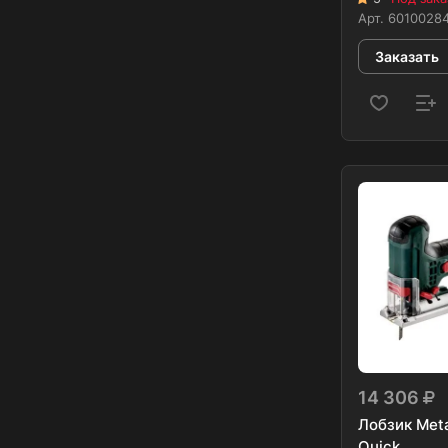
Арт.
6010028
Заказать
14 306
Лобзик Met
Quick