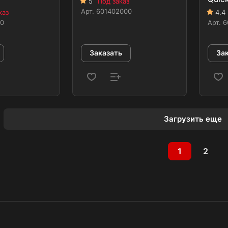
5
Под заказ
Арт.
601402000
каз
4.4
00
Арт.
6
Заказать
За
Загрузить еще
1
2