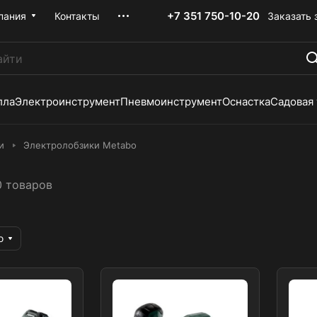
+7 351 750-10-20
Заказать 
пания
Контакты
лла
Электроинструмент
Пневмоинструмент
Оснастка
Садовая
и
Электролобзики Metabo
0 товаров
ю