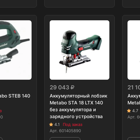
29 043
21 1
abo STEB 140
Аккумуляторный лобзик
Акку
Metabo STA 18 LTX 140
Meta
без аккумулятора и
з
4.7
зарядного устройства
00
Арт.
6
4.1
Под заказ
Арт.
601405890