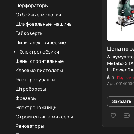
Перфораторы
Отбойные молотки
Шлифовальные машины
Гайковерты
Пилы электрические
Цена по з
Электролобзики
Аккумулято
Фены строительные
Metabo STA 
Li-Power 2x
Клеевые пистолеты
0
Под зака
Электрорубанки
Арт.
6014055
Штроборезы
Фрезеры
Заказать
Электроножницы
Строительные миксеры
Реноваторы