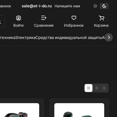
sale@ot-i-do.ru
звонок
Напишите нам
Войти
Сравнение
Избранное
Корзина
 техника
Электрика
Средства индивидуальной защиты
Автохи