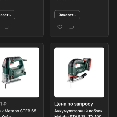
казать
Заказать
81
Цена по запросу
ик Metabo STEB 65
Аккумуляторный лобзик
k Кейс
Metabo STAB 18 LTX 100