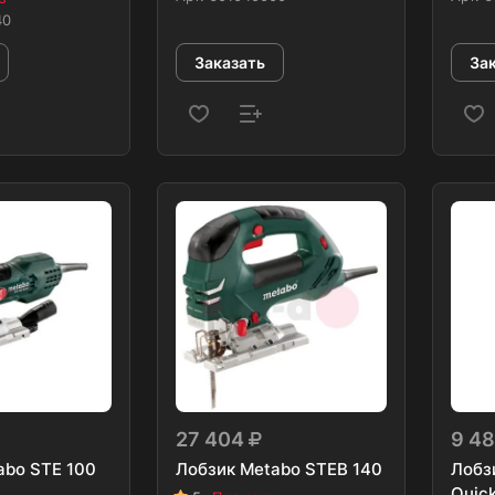
40
Заказать
За
27 404
9 4
abo STE 100
Лобзик Metabo STEB 140
Лобз
Quic