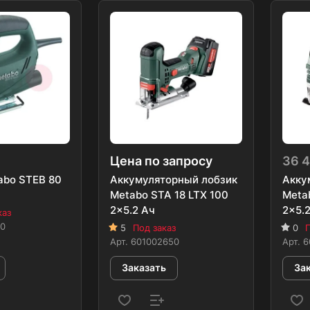
Цена по запросу
36 
abo STEB 80
Аккумуляторный лобзик
Акку
Metabo STA 18 LTX 100
Meta
2x5.2 Ач
2x5.
каз
00
5
Под заказ
0
П
Арт.
601002650
Арт.
6
Заказать
За