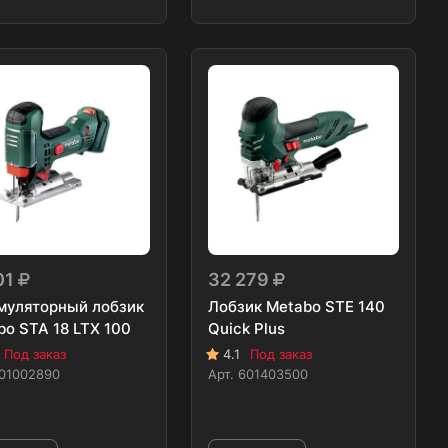
01
32 279
муляторный лобзик
Лобзик Metabo STE 140
bo STA 18 LTX 100
Quick Plus
Под заказ
4.1
Под заказ
01002890
Арт.
601403500