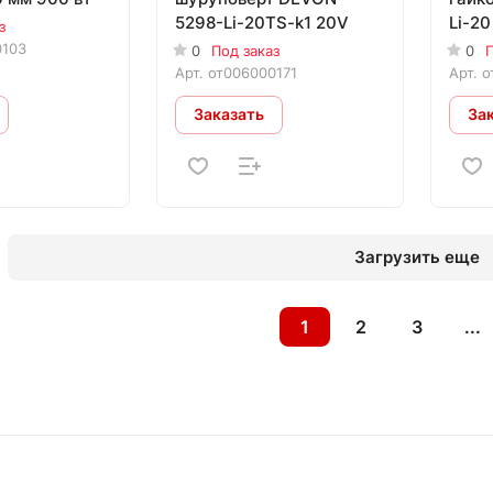
5298-Li-20TS-k1 20V
Li-20
з
0103
0
Под заказ
0
П
Арт.
от006000171
Арт.
о
Заказать
За
Загрузить еще
1
2
3
...