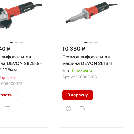
740
10 380
шлифовальная
Прямошлифовальная
на DEVON 2828-9-
машина DEVON 2818-1
E 125мм
0
В наличии
Арт.
от006000085
од заказ
т006000072
казать
В корзину