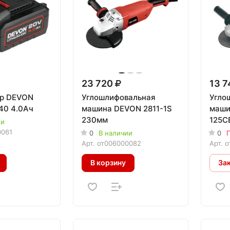
23 720
13 
ор DEVON
Углошлифовальная
Угло
40 4.0Ач
машина DEVON 2811-1S
маши
230мм
125C
ии
0061
0
В наличии
0
П
Арт.
от006000082
Арт.
о
В корзину
За