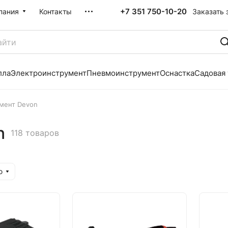
+7 351 750-10-20
Заказать 
пания
Контакты
лла
Электроинструмент
Пневмоинструмент
Оснастка
Садовая
мент Devon
n
118 товаров
ю