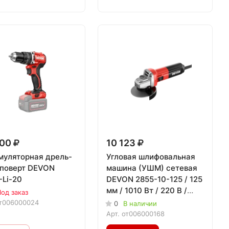
400
10 123
муляторная дрель-
Угловая шлифовальная
поверт DEVON
машина (УШМ) сетевая
-Li-20
DEVON 2855-10-125 / 125
мм / 1010 Вт / 220 В /
од заказ
боковой пер
т006000024
0
В наличии
Арт.
от006000168