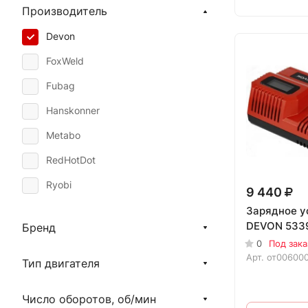
Производитель
Devon
FoxWeld
Fubag
Hanskonner
Metabo
RedHotDot
Ryobi
9 440
AEG
Зарядное у
DEVON 5339
Бренд
STEINEL
0
Под зака
Арт.
от00600
HiKOKI
Тип двигателя
Ресанта
Число оборотов, об/мин