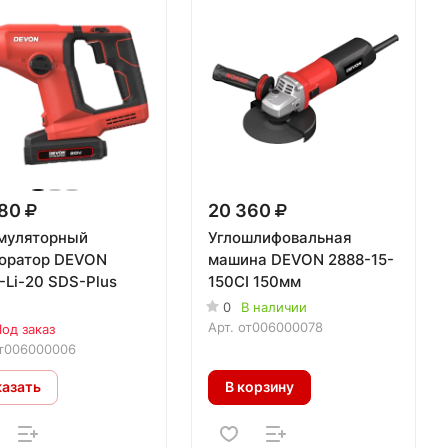
480
20 360
муляторный
Углошлифовальная
оратор DEVON
машина DEVON 2888-15-
-Li-20 SDS-Plus
150CI 150мм
0
В наличии
Арт.
от006000078
од заказ
т006000006
казать
В корзину