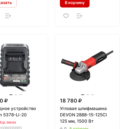
казать
В корзину
50
18 780
дное устройство
Угловая шлифмашина
n 5378-Li-20
DEVON 2888-15-125CI
125 мм, 1500 Вт
од заказ
т006000065
0
В наличии