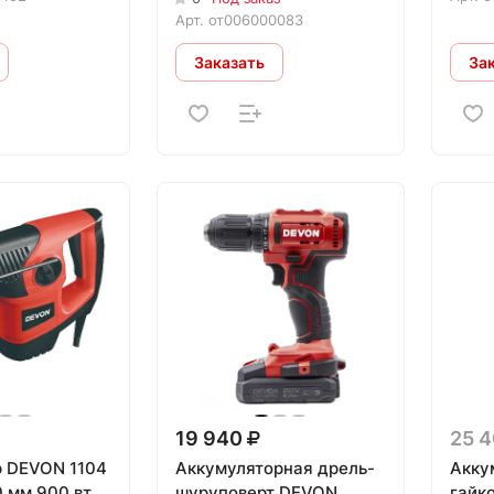
Арт.
от006000083
Заказать
За
19 940
25 
 DEVON 1104
Аккумуляторная дрель-
Акку
0 мм 900 вт
шуруповерт DEVON
гайк