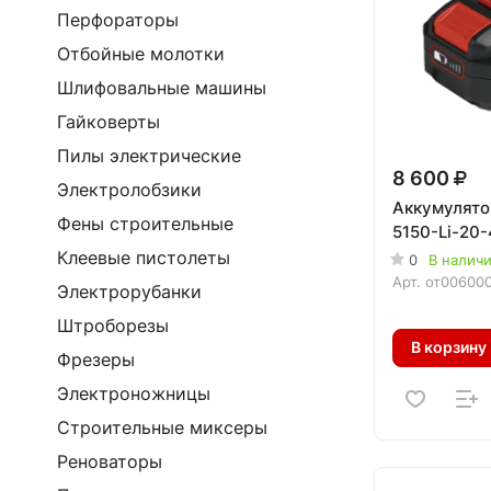
Перфораторы
Отбойные молотки
Шлифовальные машины
Гайковерты
Пилы электрические
8 600
Электролобзики
Аккумулят
Фены строительные
5150-Li-20-
Клеевые пистолеты
0
В налич
Арт.
от00600
Электрорубанки
Штроборезы
В корзину
Фрезеры
Электроножницы
Строительные миксеры
Реноваторы