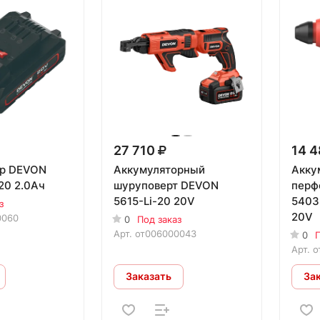
27 710
14 
ор DEVON
Аккумуляторный
Акку
20 2.0Ач
шуруповерт DEVON
перф
5615-Li-20 20V
5403
з
20V
0060
0
Под заказ
Арт.
от006000043
0
П
Арт.
о
Заказать
За