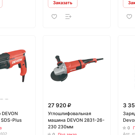
Заказать
За
27 920
3 3
р DEVON
Углошлифовальная
Заря
 SDS-Plus
машина DEVON 2831-26-
Devo
230 230мм
з
0
П
0102
Арт.
о
0
Под заказ