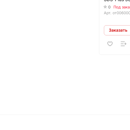
0
Под зака
Арт.
от00600
Заказать