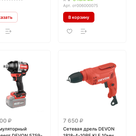
Арт.
от006000075
казать
В корзину
400
7 650
муляторный
Сетевая дрель DEVON
оверт DEVON 5759-
1818-4-10RE KLE 10мм