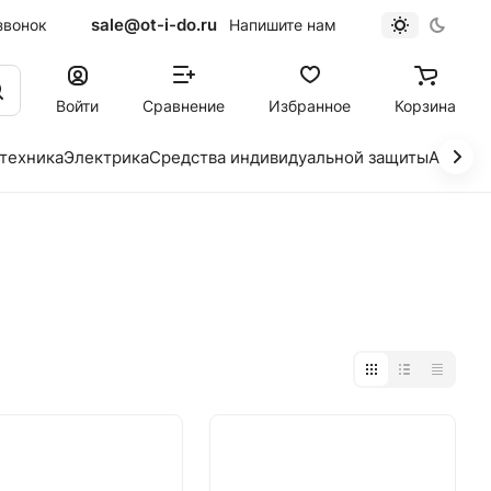
sale@ot-i-do.ru
звонок
Напишите нам
Войти
Сравнение
Избранное
Корзина
 техника
Электрика
Средства индивидуальной защиты
Автохи