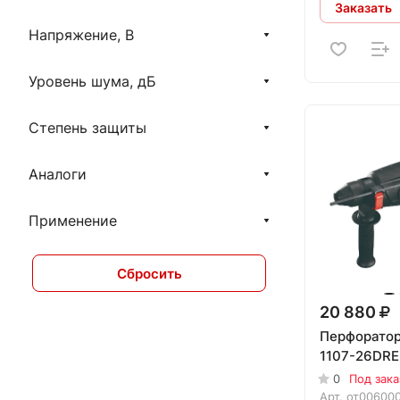
Euroboor
Заказать
Кратон
Напряжение, В
KRASS
Уровень шума, дБ
МАСТЕР
Степень защиты
Аналоги
Применение
Сбросить
20 880
Перфорато
1107-26DRE
0
Под зака
Арт.
от00600