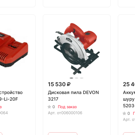
15 530
25 
стройство
Дисковая пила DEVON
Акку
-Li-20F
3217
шуру
5203
з
0
Под заказ
0064
Арт.
от006000106
0
П
Арт.
о