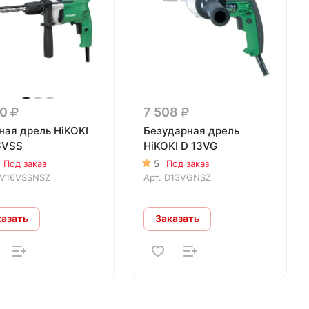
60
7 508
ная дрель HiKOKI
Безударная дрель
6VSS
HiKOKI D 13VG
Под заказ
5
Под заказ
V16VSSNSZ
Арт.
D13VGNSZ
казать
Заказать