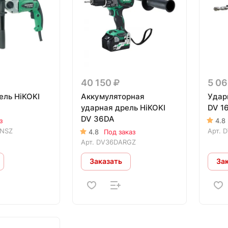
40 150
5 0
ель HiKOKI
Аккумуляторная
Удар
ударная дрель HiKOKI
DV 1
DV 36DA
з
4.8
NSZ
Арт.
D
4.8
Под заказ
Арт.
DV36DARGZ
Заказать
За