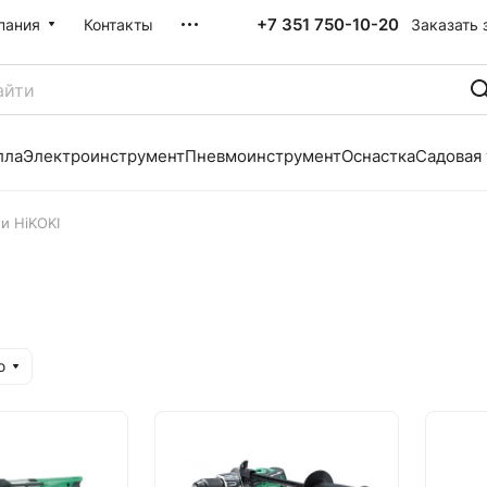
+7 351 750-10-20
Заказать 
пания
Контакты
лла
Электроинструмент
Пневмоинструмент
Оснастка
Садовая
и HiKOKI
ю