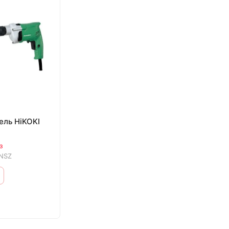
ель HiKOKI
з
NSZ