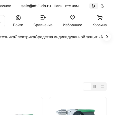
sale@ot-i-do.ru
звонок
Напишите нам
Войти
Сравнение
Избранное
Корзина
 техника
Электрика
Средства индивидуальной защиты
Автохи