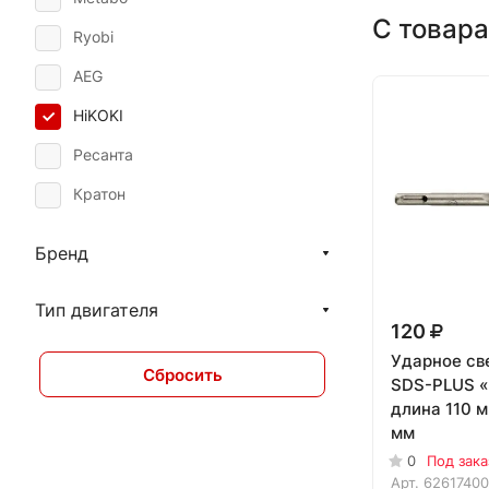
С товара
Ryobi
AEG
HiKOKI
Ресанта
Кратон
Бренд
Тип двигателя
120
Ударное св
Сбросить
SDS-PLUS «
длина 110 м
мм
0
Под зака
Арт.
6261740