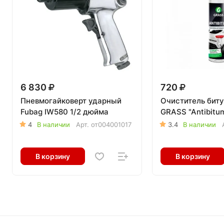
6 830
720
Пневмогайковерт ударный
Очиститель бит
Fubag IW580 1/2 дюйма
GRASS "Antibitu
4
В наличии
Арт.
от004001017
3.4
В наличии
В корзину
В корзину