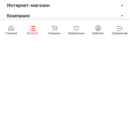
Интернет-магазин
Компания
Информация
Главная
Каталог
Корзина
Избранные
Кабинет
Сравнение
Покупателям
Контакты
+7 351 750-10-20
sale@ot-i-do.ru
Челябинск, ул. Луценко, 2
© 2026 Интернет-магазин «От и До.ру»