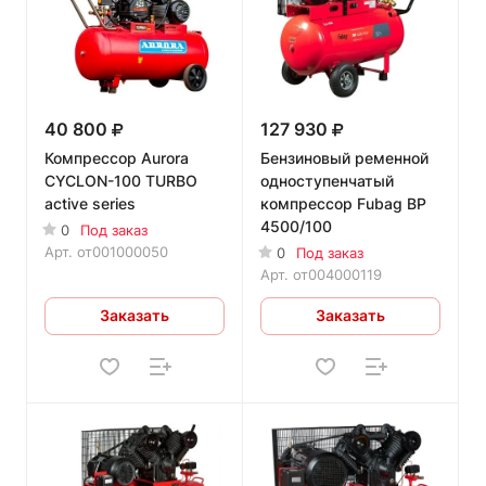
40 800
127 930
Компрессор Aurora
Бензиновый ременной
CYCLON-100 TURBO
одноступенчатый
active series
компрессор Fubag BP
4500/100
0
Под заказ
Арт.
от001000050
0
Под заказ
Арт.
от004000119
Заказать
Заказать