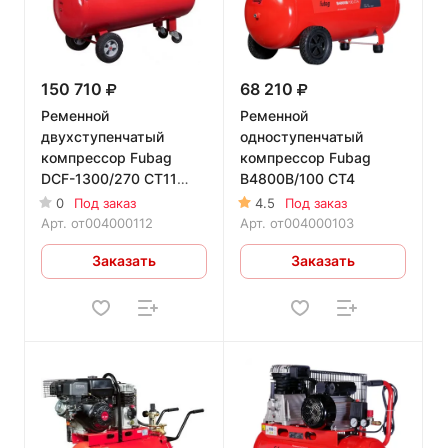
150 710
68 210
Ременной
Ременной
двухступенчатый
одноступенчатый
компрессор Fubag
компрессор Fubag
DCF-1300/270 CT11
B4800B/100 CT4
двухступенчатый
0
Под заказ
4.5
Под заказ
Арт.
от004000112
Арт.
от004000103
Заказать
Заказать