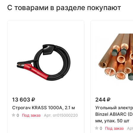
С товарами в разделе покупают
13 603
244
Строгач KRASS 1000A, 2.1 м
Угольный электр
Binzel ABIARC (
0
Под заказ
Арт.
от015000220
мм, упак. 50 шт
0
Под заказ
Ар