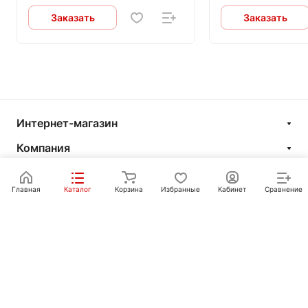
Заказать
Заказать
Интернет-магазин
Компания
Информация
Главная
Каталог
Корзина
Избранные
Кабинет
Сравнение
Покупателям
Контакты
+7 351 750-10-20
sale@ot-i-do.ru
Челябинск, ул. Луценко, 2