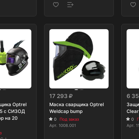
17 293
6 3
щика Optrel
Маска сварщика Optrel
Защи
.5 с СИЗОД
Weldcap bump
Clea
р на 20
0
Под заказ
0
П
Арт.
1008.001
Арт.
1
з
.G-L