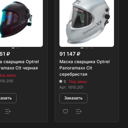
261
91 147
а сварщика Optrel
Маска сварщика Optrel
ramaxx Clt черная
Panoramaxx Clt
серебристая
од заказ
010.200
0
Под заказ
Арт.
1010.201
казать
Заказать