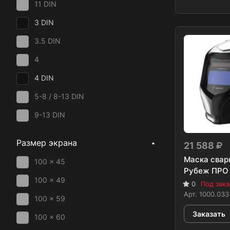
11 DIN
5-14 DIN
3 DIN
5-8 / 8-13 DIN
3.5 DIN
5-8 / 9-13 DIN
4
5-9 / 9-13 DIN
4 DIN
7-12 DIN
5-8 / 8-13 DIN
8-12 DIN
9-13 DIN
9-12 DIN
Размер экрана
9-13 DIN
21 588
Маска свар
100 x 45
Рубеж ПРО
100 x 49
0
Под зака
Арт.
1000.033
100 x 59
Заказать
100 x 60