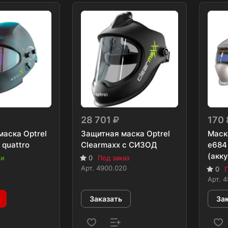
28 701
170
маска Optrel
Защитная маска Optrel
Маск
 quattro
Clearmaxx с СИЗОД
e684
(акку
ии
0
Под заказ
Арт.
4900.020
0
П
Арт.
4
Заказать
За