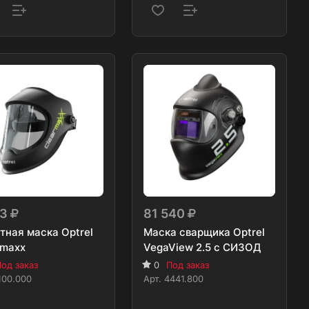
53
81 540
тная маска Optrel
Маска сварщика Optrel
rmaxx
VegaView 2.5 с СИЗОД
од заказ
0
Под заказ
100.000
Арт.
4441.800