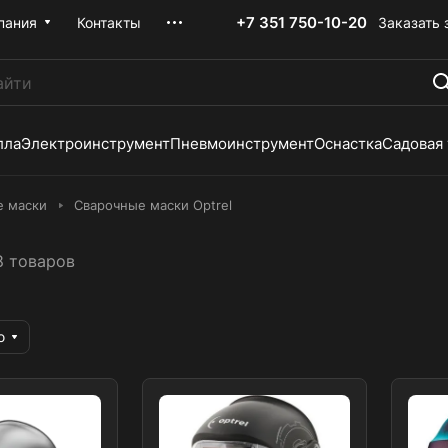
+7 351 750-10-20
Заказать 
пания
Контакты
лла
Электроинструмент
Пневмоинструмент
Оснастка
Садовая
е маски
Сварочные маски Optrel
8 товаров
ю