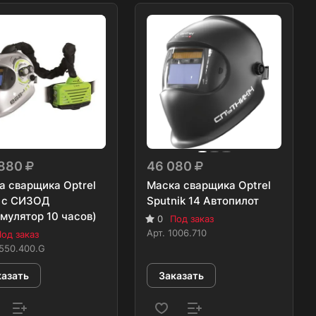
 880
46 080
а сварщика Optrel
Маска сварщика Optrel
 с СИЗОД
Sputnik 14 Автопилот
мулятор 10 часов)
0
Под заказ
Арт.
1006.710
од заказ
550.400.G
казать
Заказать