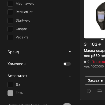
Magmaweld
RedHotDot
Startweld
Сварог
Ресанта
31 103
Оберон
Маска свар
Бренд
Optima
neo p550 ч
0
Под зака
Lincoln Electric
Хамелеон
Арт.
1007.000
КЕДР
Автопилот
Optrel
Заказать
Да
Aurora
Есть
ESAB
Кратон