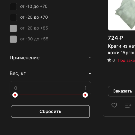
от -10 до +70
1/30000
от -20 до +70
от -20 до +85
724
от -30 до +55
Краги из н
От -30°С до +80°С
кожи "Аргон
Применение
0
Под зака
от -40 до +55
от -40 до 130
Вес, кг
от -5 до +55
Заказать
Сбросить