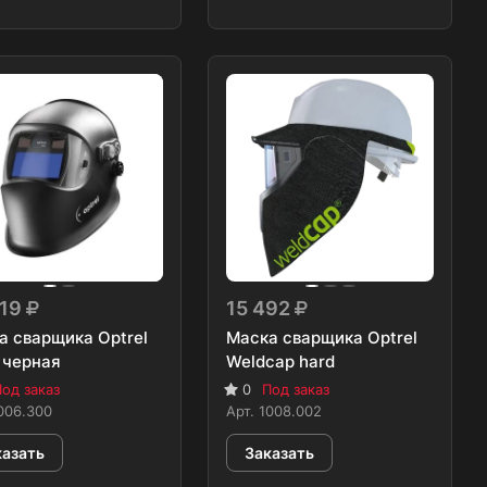
319
15 492
а сварщика Optrel
Маска сварщика Optrel
 черная
Weldcap hard
од заказ
0
Под заказ
006.300
Арт.
1008.002
казать
Заказать