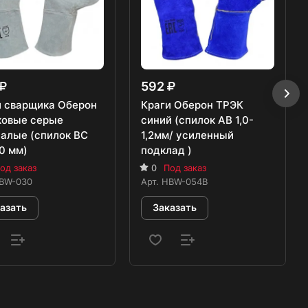
592
и сварщика Оберон
Краги Оберон ТРЭК
ковые серые
синий (спилок AB 1,0-
алые (спилок BC
1,2мм/ усиленный
,0 мм)
подклад )
од заказ
0
Под заказ
BW-030
Арт.
HBW-054B
азать
Заказать