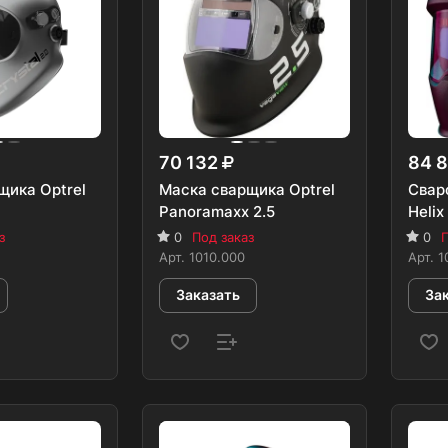
70 132
84 
щика Optrel
Маска сварщика Optrel
Свар
Panoramaxx 2.5
Helix 
з
0
Под заказ
0
П
Арт.
1010.000
Арт.
1
Заказать
За