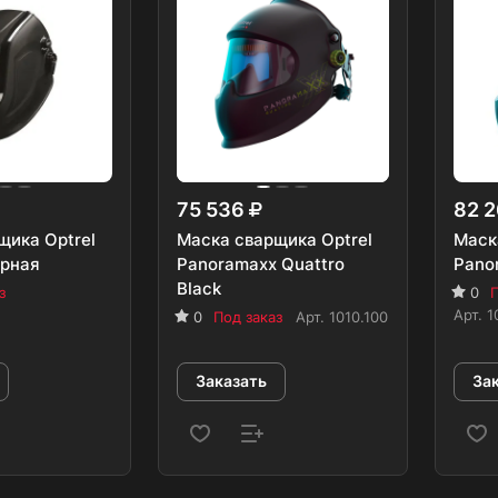
75 536
82 
щика Optrel
Маска сварщика Optrel
Маск
ерная
Panoramaxx Quattro
Pano
Black
з
0
П
Арт.
1
0
Под заказ
Арт.
1010.100
Заказать
За