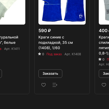
590
400
атуральной
Краги синие с
Краг
", белые
подкладкой, 35 см
спил
(1408), 1/60
пятип
з
Арт.
К1411
0,8-1
0
Под заказ
Арт.
К1408
0
П
Арт.
H
Заказать
Зак