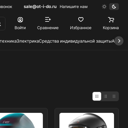
sale@ot-i-do.ru
звонок
Напишите нам
Войти
Сравнение
Избранное
Корзина
 техника
Электрика
Средства индивидуальной защиты
Автохи