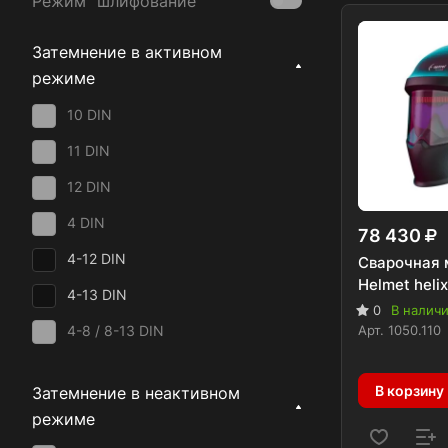
Режим "шлифование"
KRASS
Затемнение в активном
режиме
10 DIN
11 DIN
12 DIN
4 DIN
78 430
4-12 DIN
Сварочная 
Helmet helix
4-13 DIN
0
В налич
Арт.
1050.110
4-8 / 8-13 DIN
4-8 / 8-14 DIN
В корзину
Затемнение в неактивном
4-8 / 9-13 DIN
режиме
5-13 DIN