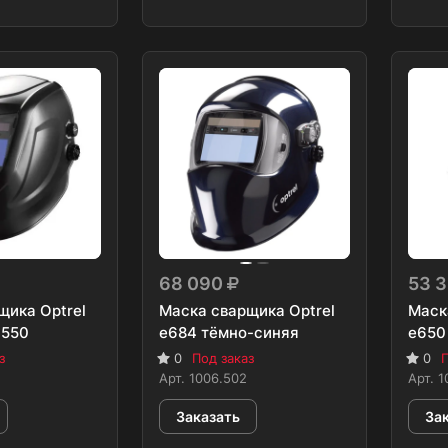
68 090
53 
щика Optrel
Маска сварщика Optrel
Маск
 550
e684 тёмно-синяя
e650
з
0
Под заказ
0
П
Арт.
1006.502
Арт.
1
Заказать
За