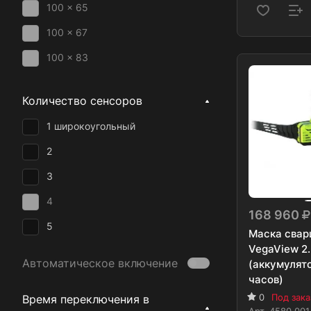
100 x 65
100 x 67
100 x 83
100 x 84
Количество сенсоров
100 x 93
1 широкоугольный
110 x 40
2
110 x 90
3
112 x 78
4
115 x 85
168 960
5
50 x 100
Маска свар
VegaView 2
55 x 100
Автоматическое включение
(аккумулято
часов)
90 x 35
0
Под зака
Время переключения в
92 x 42
Арт.
4580.001