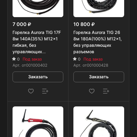
7 000
10 800
Горелка Aurora TIG 17F
Горелка Aurora TIG 26
8м 140А(35%) M12x1
8м 180А(100%) M12x1,
гибкая, без
без управляющих
управляющих
разъемов
разъемов
0
Под заказ
0
Под заказ
Арт.
от001000402
Арт.
от001000428
Заказать
Заказать