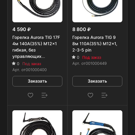
4 590
8 800
Горелка Aurora TIG 17F
Горелка Aurora TIG 9
4м 140А(35%) M12x1
8м 110А(35%) M12x1,
гибкая, без
2-3-5 pin
управляющих
0
Под заказ
разъемов
Арт.
от001000449
0
Под заказ
Арт.
от001000400
Заказать
Заказать