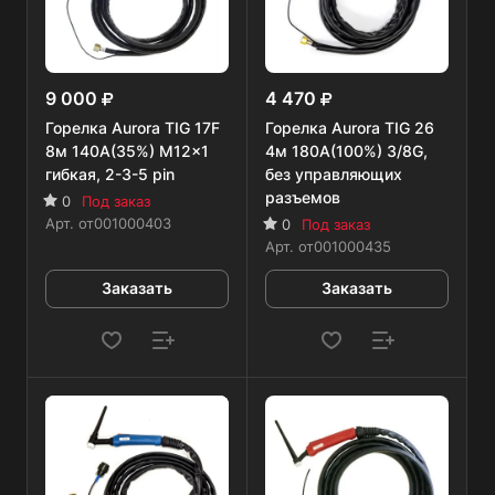
9 000
4 470
Горелка Aurora TIG 17F
Горелка Aurora TIG 26
8м 140А(35%) M12x1
4м 180А(100%) 3/8G,
гибкая, 2-3-5 pin
без управляющих
разъемов
0
Под заказ
Арт.
от001000403
0
Под заказ
Арт.
от001000435
Заказать
Заказать