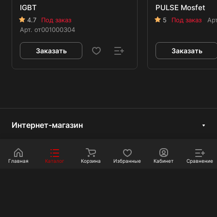
IGBT
PULSE Mosfet
4.7
Под заказ
5
Под заказ
Ар
Арт.
от001000304
Заказать
Заказать
Интернет-магазин
Компания
Информация
Главная
Каталог
Корзина
Избранные
Кабинет
Сравнение
Покупателям
Контакты
+7 351 750-10-20