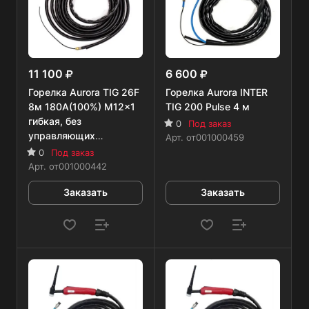
11 100
6 600
Горелка Aurora TIG 26F
Горелка Aurora INTER
8м 180А(100%) M12x1
TIG 200 Pulse 4 м
гибкая, без
0
Под заказ
управляющих
Арт.
от001000459
разъемов
0
Под заказ
Арт.
от001000442
Заказать
Заказать