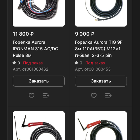
11 800
9 000
Горелка Aurora
Горелка Aurora TIG 9F
IRONMAN 315 AC/DC
8м 110А(35%) M12x1
Pulse 8м
гибкая, 2-3-5 pin
0
Под заказ
0
Под заказ
Арт.
от001000462
Арт.
от001000453
Заказать
Заказать