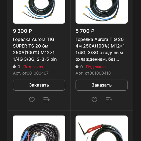
9 300
5 700
Горелка Aurora TIG
Горелка Aurora TIG 20
SUPER TS 20 8м
4м 250А(100%) M12x1
250A(100%) M12x1
1/4G, 3/8G с водяным
1/4G 3/8G, 2-3-5 рin
охлаждением, без
управляющих
0
Под заказ
0
Под заказ
разъемов
Арт.
от001000467
Арт.
от001000418
Заказать
Заказать