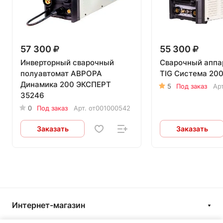
57 300
55 300
Инверторный сварочный
Сварочный аппа
полуавтомат АВРОРА
TIG Система 200
Динамика 200 ЭКСПЕРТ
5
Под заказ
Ар
35246
0
Под заказ
Арт.
от001000542
Заказать
Заказать
Интернет-магазин
Компания