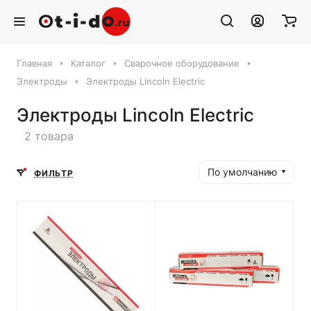
Главная
Каталог
Сварочное оборудование
Электроды
Электроды Lincoln Electric
Электроды Lincoln Electric
2 товара
По умолчанию
ФИЛЬТР