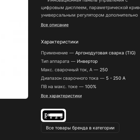
цифровым дисплеем, параметрической крив
универсальным регулятором дополнительно
защищена от повреждений пластиковым
Все описание
экраном.
Высокочастотный бесконтактный поджиг 
Характеристики
HF – продлевает ресурс вольфрамового
Применение
—
Аргонодуговая сварка (TIG)
электрода и исключает возможность
Тип аппарата
—
Инвертор
вольфрамовых включений.
Макс. сварочный ток, А
—
250
Импульсный режим – способствует
Диапазон сварочного тока
—
5 - 250 A
упрощению контроля за сварочным процесс
ПВ на макс. токе
—
100%
при работе с тонкостенными изделиями.
Все характеристики
Мобильность аппарата обусловлена
скромными весом и габаритами, а также
эргономичной рукояткой для переноски. Апп
без особых усилий транспортируется к мест
выполнения работ и перемещается по рабоч
Все товары бренда в категории
площадке.