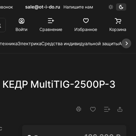
sale@ot-i-do.ru
звонок
Напишите нам
Войти
Сравнение
Избранное
Корзина
 техника
Электрика
Средства индивидуальной защиты
Автохи
 КЕДР MultiTIG-2500P-3
C