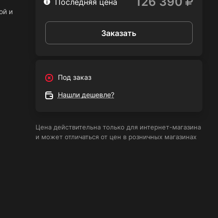
126 390
Последняя цена
ой и
Заказать
дуги
Под заказ
Нашли дешевле?
ом
Цена действительна только для интернет-магазина
и может отличаться от цен в розничных магазинах
арат
у
ей