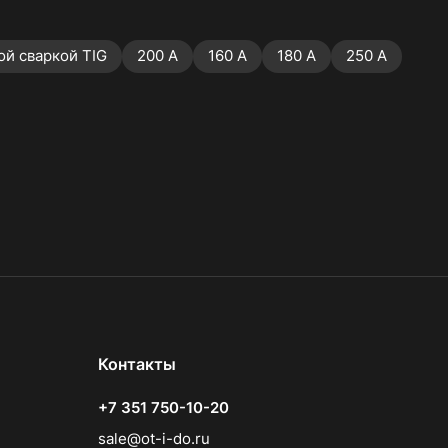
й сваркой TIG
200 А
160 А
180 А
250 А
Контакты
+7 351 750-10-20
sale@ot-i-do.ru