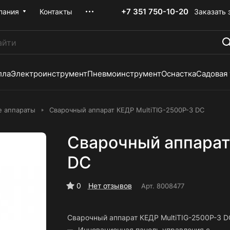
+7 351 750-10-20
Заказать 
пания
Контакты
лла
Электроинструмент
Пневмоинструмент
Оснастка
Садовая
е аппараты
Сварочный аппарат КЕДР MultiTIG-2500P-3 DC
Сварочный аппарат
DC
0
Нет отзывов
Арт.
8008477
Сварочный аппарат КЕДР MultiTIG-2500P-3 D
Инновационная панель управления с