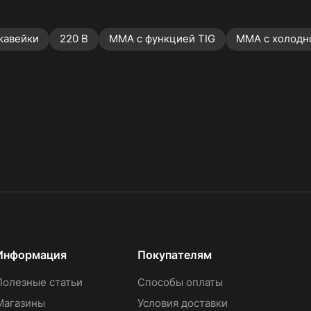
жавейки
220 В
MMA с функцией TIG
MMA с холодно
Информация
Покупателям
Полезные статьи
Способы оплаты
Магазины
Условия доставки