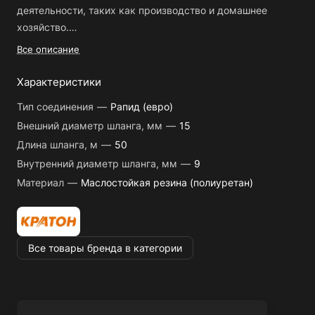
деятельности, таких как производство и домашнее
хозяйство.
Все описание
Особенности:
- Внутренний диаметр шланга: 9 мм;
Характеристики
- Длина шланга: 50 м;
Тип соединения
—
Рапид (евро)
- Материал: маслостойкая резина (полиуретан);
Внешний диаметр шланга, мм
—
15
- Название продукта: Шланг Кратон PVC 50м;
Длина шланга, м
—
50
- Внешний диаметр шланга: 15 мм.
Внутренний диаметр шланга, мм
—
9
Шланг Кратон PVC 50м обладает следующими
Материал
—
Маслостойкая резина (полиуретан)
преимуществами:
- Маслостойкий материал позволяет использовать шланг
для передачи воздуха, не боясь утечек;
- Рапид (евро) соединение обеспечивает быстрое и
Все товары бренда в категории
простое подключение к различным инструментам и
оборудованию.
Шланг Кратон PVC 50м - это надежный и удобный