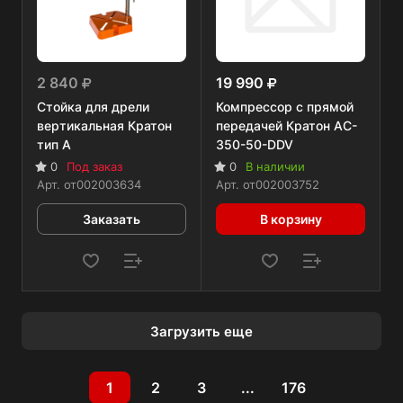
2 840
19 990
Стойка для дрели
Компрессор с прямой
вертикальная Кратон
передачей Кратон AC-
тип А
350-50-DDV
0
Под заказ
0
В наличии
Арт.
от002003634
Арт.
от002003752
Заказать
В корзину
Загрузить еще
1
2
3
...
176