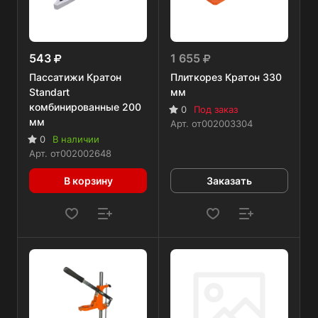
543
1 655
Пассатижи Кратон
Плиткорез Кратон 330
Standart
мм
комбинированные 200
0
Под заказ
мм
Арт.
от002003304
0
В наличии
Арт.
от002002648
В корзину
Заказать