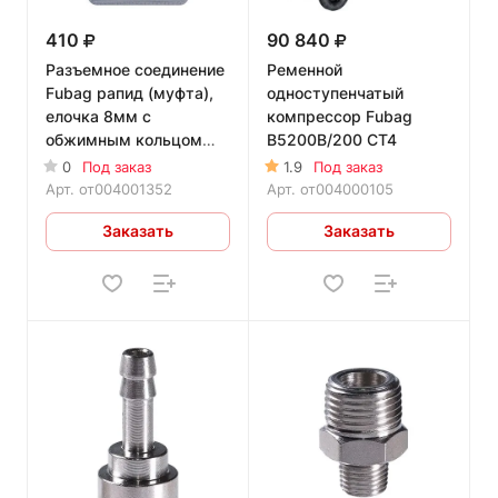
410
90 840
Разъемное соединение
Ременной
Fubag рапид (муфта),
одноступенчатый
елочка 8мм с
компрессор Fubag
обжимным кольцом
B5200B/200 CT4
8х13мм, блистер 1 шт
0
Под заказ
1.9
Под заказ
Арт.
от004001352
Арт.
от004000105
Заказать
Заказать