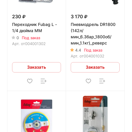
230
3 170
Переходник Fubag L -
Пневмодрель DR1800
1/4 дюйма MM
(142л/
мин_6.3бар_1800об/
0
Под заказ
мин_1.1кг)_реверс
Арт.
от004001302
4.4
Под заказ
Арт.
от004001032
Заказать
Заказать