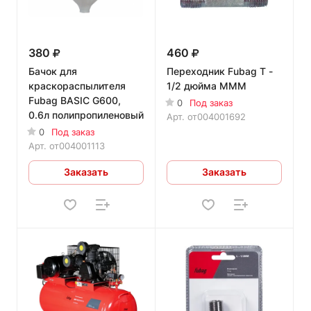
380
460
Бачок для
Переходник Fubag T -
краскораспылителя
1/2 дюйма MMM
Fubag BASIC G600,
0
Под заказ
0.6л полипропиленовый
Арт.
от004001692
0
Под заказ
Арт.
от004001113
Заказать
Заказать