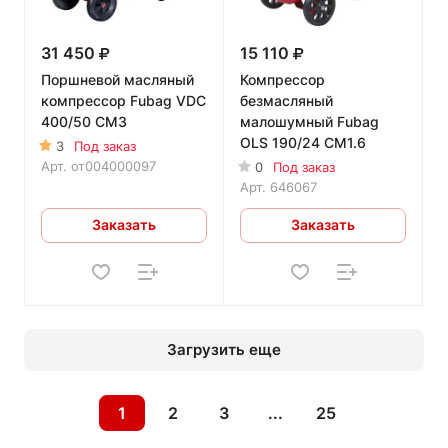
31 450
15 110
Поршневой масляный
Компрессор
компрессор Fubag VDС
безмасляный
400/50 CM3
малошумный Fubag
OLS 190/24 CM1.6
3
Под заказ
Арт.
от004000097
0
Под заказ
Арт.
646067
Заказать
Заказать
Загрузить еще
1
2
3
...
25