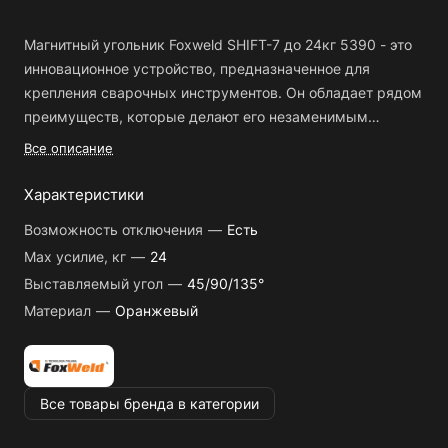
Магнитный угольник Foxweld SHIFT-7 до 24кг 5390 - это
инновационное устройство, предназначенное для
крепления сварочных инструментов. Он обладает рядом
преимуществ, которые делают его незаменимым
помощником во время проведения сварочных работ.
Мощный магнитный держатель, способный
Все описание
Основные преимущества Магнитного угольника Foxweld
удерживать инструменты весом до 24 кг;
SHIFT-7 до 24кг 5390:
Характеристики
Надежное крепление инструментов на рабочей
поверхности;
Возможность отключения
—
Есть
Удобная регулировка угла наклона, позволяющая
Max усилие, кг
—
24
Магнитный угольник Foxweld SHIFT-7 до 24кг 5390
настроить инструмент в нужном положении;
Выставляемый угол
—
45/90/135°
крепится в сварочных инструментах с помощью
Прочная конструкция, изготовленная из
Материал
—
Оранжевый
магнитной основы. Он легко прикрепляется к
высококачественных материалов;
металлическим поверхностям, обеспечивая надежное
крепление инструментов в нужном положении.
Универсальное применение - подходит для различных
сварочных инструментов.
Благодаря своей мощности и прочности, этот угольник
Все товары бренда в категории
подходит для широкого спектра сварочных
инструментов, включая сварочные аппараты,