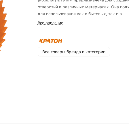
отверстий в различных материалах. Она под
для использования как в бытовых, так и в
профессиональных условиях, обеспечивая
Все описание
высокую точность и эффективность работы.
Особенности:
- Коронка изготовлена из биметалла, что
Все товары бренда в категории
обеспечивает ее прочность и долговечность;
- Диаметр изделия составляет 19 мм, что де
его подходящим для создания отверстий
среднего размера;
- Глубина сверления достигает 38 мм, позво
работать с материалами различной толщины;
- Посадочный диаметр составляет М12, что
обеспечивает совместимость с большинство
стандартных инструментов;
- Твердосплавные напайки на резцах повыш
износостойкость и долговечность коронки;