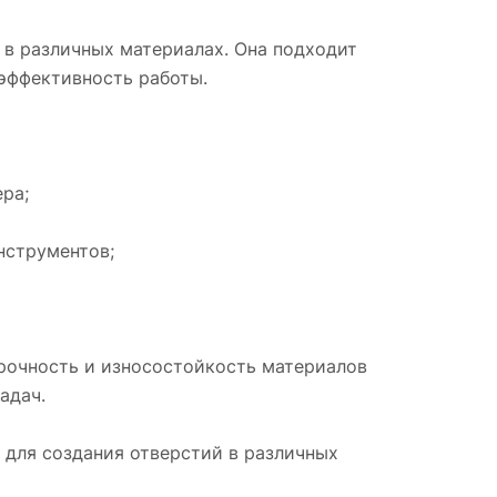
е для
 в различных материалах. Она подходит
 эффективность работы.
сть
ента,
ра;
нструментов;
атон
ное
х
Прочность и износостойкость материалов
адач.
 для создания отверстий в различных