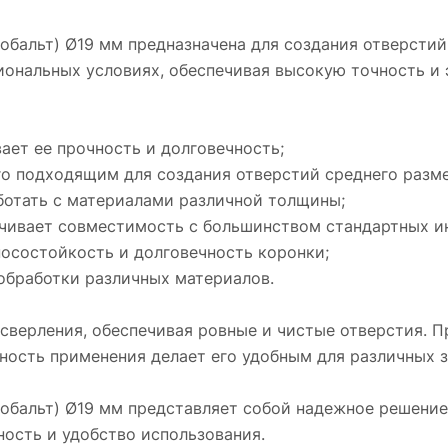
- Универсальность позволяет использовать е
обработки различных материалов.
обальт) Ø19 мм предназначена для создания отверстий
сиональных условиях, обеспечивая высокую точность и
Использование данной коронки упрощает
процесс сверления, обеспечивая ровные и
чистые отверстия. Прочность и износостойко
вает ее прочность и долговечность;
материалов повышают срок службы инструм
его подходящим для создания отверстий среднего разме
а универсальность применения делает его
аботать с материалами различной толщины;
удобным для различных задач.
ечивает совместимость с большинством стандартных и
Коронка универсальная биметаллическая Кр
носостойкость и долговечность коронки;
(кобальт) Ø19 мм представляет собой надеж
 обработки различных материалов.
решение для создания отверстий в различны
материалах, сочетая в себе прочность,
сверления, обеспечивая ровные и чистые отверстия. 
универсальность и удобство использования.
ность применения делает его удобным для различных з
кобальт) Ø19 мм представляет собой надежное решение
ность и удобство использования.