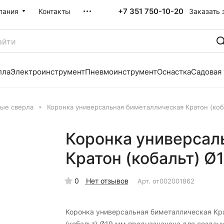
+7 351 750-10-20
Заказать 
пания
Контакты
лла
Электроинструмент
Пневмоинструмент
Оснастка
Садовая
тые сверла
Коронка универсальная биметаллическая Кратон (коб
Коронка универсал
Кратон (кобальт) Ø
0
Нет отзывов
Арт.
от002001862
Коронка универсальная биметаллическая Кр
(кобальт) Ø19 мм предназначена для создан