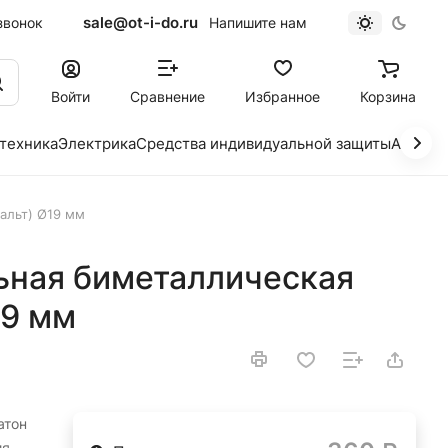
sale@ot-i-do.ru
звонок
Напишите нам
Войти
Сравнение
Избранное
Корзина
 техника
Электрика
Средства индивидуальной защиты
Автохи
альт) Ø19 мм
ьная биметаллическая
19 мм
атон
ия