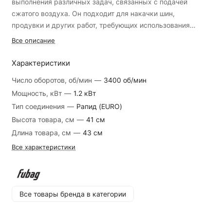
выполнения различных задач, связанных с подачей
сжатого воздуха. Он подходит для накачки шин,
продувки и других работ, требующих использования
воздуха под давлением.
Все описание
Особенности:
Характеристики
- Мощность: 1.2 киловатт
Число оборотов, об/мин
—
3400 об/мин
- Производительность: 108 литров в минуту
Мощность, кВт
—
1.2 кВт
- Максимальное рабочее давление: 8 бар
Тип соединения
—
Рапид (EURO)
- Частота вращения электродвигателя: 3400 оборотов в
минуту
Высота товара, см
—
41 см
- Уровень звукового давления: 97 децибел
Длина товара, см
—
43 см
- Тип компрессора: коаксиальный безмасляный
Все характеристики
- Напряжение питающей сети: 230 В
Компрессорный набор Fubag Easy Air обеспечивает
удобство использования благодаря безмасляной
Все товары бренда в категории
конструкции, что исключает необходимость в
регулярной замене масла. Комплектация включает