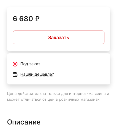
пистолет для накачки шин с манометром, продувочный
пистолет, шланг длиной 2,9 метра и насадки для
6 680
накачки, что делает его готовым к работе сразу после
распаковки.
Заказать
Этот набор станет надежным помощником в различных
бытовых и профессиональных задачах, связанных с
использованием сжатого воздуха.
Под заказ
Нашли дешевле?
Цена действительна только для интернет-магазина и
может отличаться от цен в розничных магазинах
Описание