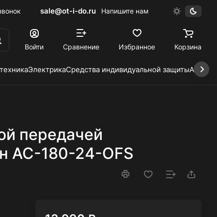
sale@ot-i-do.ru
звонок
Напишите нам
Войти
Сравнение
Избранное
Корзина
 техника
Электрика
Средства индивидуальной защиты
Автохи
ой передачей
н AC-180-24-OFS