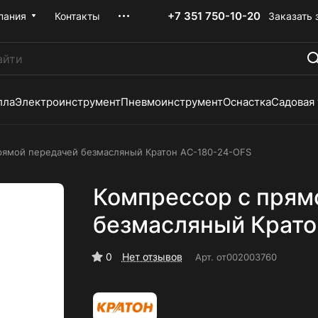
+7 351 750-10-20
Заказать 
пания
Контакты
лла
Электроинструмент
Пневмоинструмент
Оснастка
Садовая
рямой передачей безмасляный Кратон AC-180-24-OFS
Компрессор с прям
безмасляный Крато
0
Нет отзывов
Арт.
от002003760