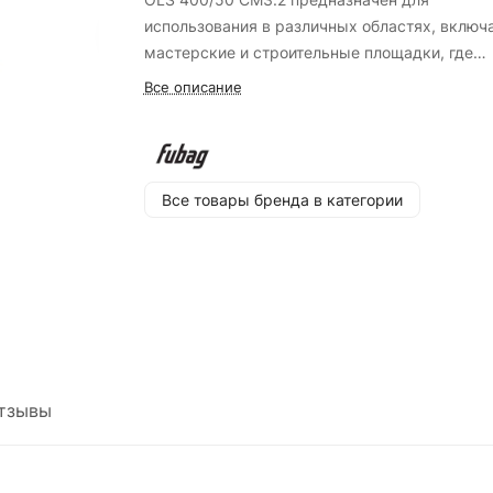
использования в различных областях, включ
мастерские и строительные площадки, где
требуется надежное и эффективное сжатие
Все описание
воздуха. Подходит для питания пневматичес
инструментов, покраски и других задач,
требующих стабильного воздушного потока.
Все товары бренда в категории
Особенности:
- Компрессор оснащен электрическим
двигателем мощностью 2.4 киловатта;
- Работает при напряжении питающей сети 23
- Обеспечивает производительность 400 лит
минуту;
- Максимальное рабочее давление 8 бар;
- Объем ресивера составляет 50 литров;
тзывы
- Компрессорная головка OLS 400;
- Тип соединения Рапид (EURO);
- Уровень звукового давления составляет 70