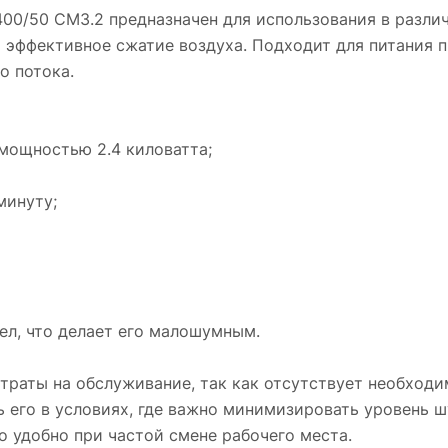
децибел, что делает его малошумным.
0/50 CM3.2 предназначен для использования в различ
 эффективное сжатие воздуха. Подходит для питания 
Безмасляная конструкция компрессора сни
о потока.
затраты на обслуживание, так как отсутству
необходимость в регулярной замене масла.
Малошумность устройства позволяет
мощностью 2.4 киловатта;
использовать его в условиях, где важно
минимизировать уровень шума.
минуту;
Транспортировочные колеса облегчают
перемещение компрессора, что особенно уд
при частой смене рабочего места.
Компрессор безмасляный малошумный Fuba
OLS 400/50 CM3.2 является надежным и
ел, что делает его малошумным.
удобным решением для различных задач,
требующих эффективного сжатия воздуха.
раты на обслуживание, так как отсутствует необходим
 его в условиях, где важно минимизировать уровень 
 удобно при частой смене рабочего места.