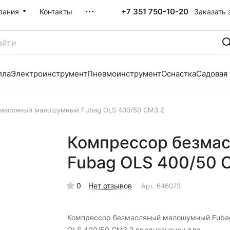
+7 351 750-10-20
Заказать 
пания
Контакты
лла
Электроинструмент
Пневмоинструмент
Оснастка
Садовая
масляный малошумный Fubag OLS 400/50 CM3.2
Компрессор безма
Fubag OLS 400/50 
0
Нет отзывов
Арт.
646073
Компрессор безмасляный малошумный Fuba
OLS 400/50 CM3.2 предназначен для