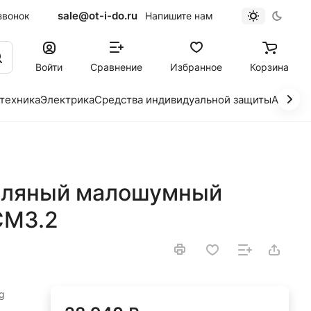
sale@ot-i-do.ru
звонок
Напишите нам
Войти
Сравнение
Избранное
Корзина
 техника
Электрика
Средства индивидуальной защиты
Автохи
сляный малошумный
CM3.2
g