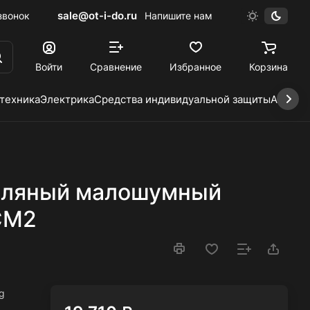
sale@ot-i-do.ru
звонок
Напишите нам
Войти
Сравнение
Избранное
Корзина
 техника
Электрика
Средства индивидуальной защиты
Автохи
сляный малошумный
CM2
g