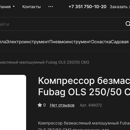
+7 351 750-10-20
Заказать 
пания
Контакты
лла
Электроинструмент
Пневмоинструмент
Оснастка
Садовая
змасляный малошумный Fubag OLS 250/50 CM2
Компрессор безма
Fubag OLS 250/50 
0
Нет отзывов
Арт.
646072
Компрессор безмасляный малошумный Fuba
OLS 250/50 CM2 предназначен для