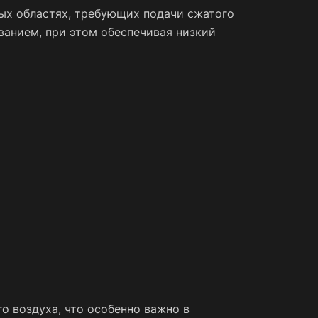
т
ых областях, требующих подачи сжатого
ванием, при этом обеспечивая низкий
 68
230
жает
тоту
.
ть
вое
го
 в
о воздуха, что особенно важно в