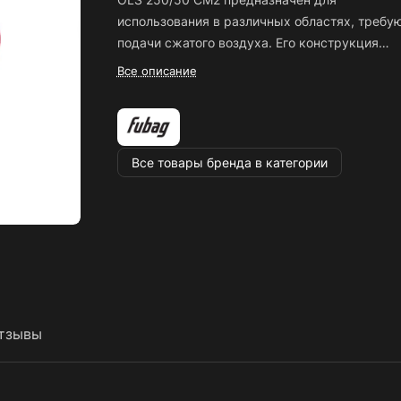
использования в различных областях, требу
подачи сжатого воздуха. Его конструкция
позволяет эффективно выполнять задачи,
Все описание
связанные с пневматическим оборудованием
при этом обеспечивая низкий уровень шума.
Особенности:
Все товары бренда в категории
- Компрессор оснащен электрическим
двигателем мощностью 1.5 кВт;
- Скорость вращения 2800 оборотов в минут
- Устройство имеет коаксиальный безмасля
тип компрессора;
- Соединение выполнено по стандарту Рапид
(EURO);
- Компрессорная головка модели OLS 250
тзывы
гарантирует надежную работу;
- Объем ресивера составляет 50 литров;
- Давление до 8 бар;