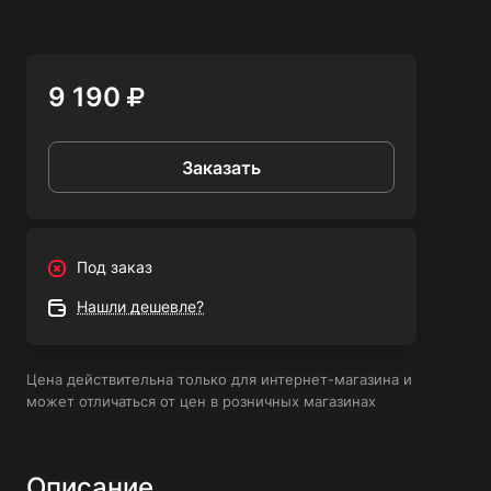
Инверторный сварочный аппарат Кратон NEXT-220М -
надежный и удобный инструмент для профессиональной
сварки, который поможет выполнить любую задачу с
9 190
высоким качеством и эффективностью.
Заказать
Под заказ
Нашли дешевле?
Цена действительна только для интернет-магазина и
может отличаться от цен в розничных магазинах
Описание