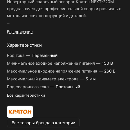
Инверторный сварочный аппарат Кратон NEXT-220М
предназначен для профессиональной сварки различных
металлических конструкций и деталей.
Особенности:
Все описание
- Максимальный диаметр электрода - 5 мм;
- Частота - 50 Гц;
Характеристики
- Активная потребляемая мощность - 8,8 кВт.
Род тока
—
Переменный
Минимальное входное напряжение питания
—
150 В
Инверторный сварочный аппарат Кратон NEXT-220М
Максимальное входное напряжение питания
—
260 В
обладает высокой производительностью и надежностью,
что позволяет производить качественную сварку на
Максимальный диаметр электрода
—
5 мм
производстве или на строительных объектах. Благодаря
Род сварочного тока
—
Постоянный
компактным размерам и легкому весу, аппарат удобен в
Все характеристики
транспортировке и использовании в любых условиях.
Также он обеспечивает безопасность при работе
благодаря встроенной защите от перегрева и короткого
замыкания.
Все товары бренда в категории