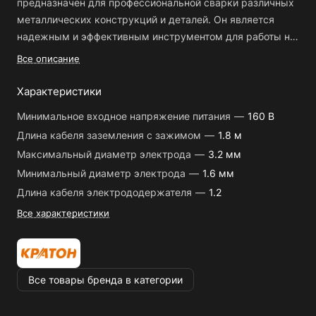
предназначен для профессиональной сварки различных
металлических конструкций и деталей. Он является
надежным и эффективным инструментом для работы на
строительных площадках, в автосервисах,
Все описание
производственных цехах и других областях, где
требуется качественная и точная сварка.
Характеристики
Минимальное входное напряжение питания
—
160 В
Особенности:
Длина кабеля заземления с зажимом
—
1.8 м
- Максимальный диаметр электрода - 3,2 мм, что
Максимальный диаметр электрода
—
3.2 мм
позволяет работать с различными типами электродов и
обеспечивает широкий диапазон применения аппарата;
Минимальный диаметр электрода
—
1.6 мм
- Активная потребляемая мощность составляет 6,2 кВт,
Длина кабеля электрододержателя
—
1.2
что делает этот сварочный аппарат экономичным и
Все характеристики
энергоэффективным;
- Инверторная технология обеспечивает стабильный и
плавный сварочный ток, что позволяет получать
качественные и прочные швы;
Все товары бренда в категории
- Наличие защиты от перегрева и короткого замыкания
обеспечивает безопасность при работе с аппаратом.