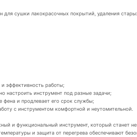
Фен технический Кратон HAG-2000 ED — это
н для сушки лакокрасочных покрытий, удаления стары
надёжный и функциональный инструмент,
который станет незаменимым помощником в
различных работах. Высокая мощность, плав
регулировка температуры и защита от перег
обеспечивают безопасность и комфорт при
использовании.
 и эффективность работы;
но настроить инструмент под разные задачи;
 фена и продлевает его срок службы;
аботу с инструментом комфортной и неутомительной.
жный и функциональный инструмент, который станет 
температуры и защита от перегрева обеспечивают безо