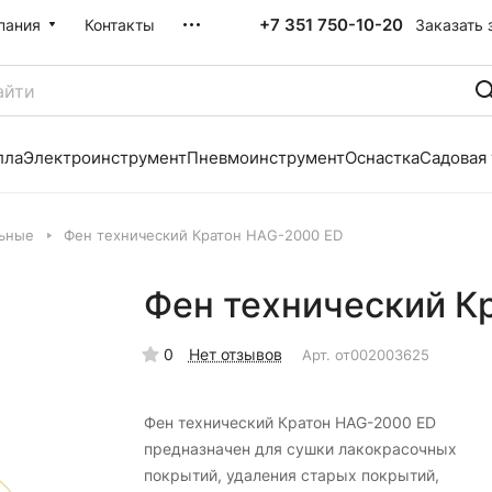
+7 351 750-10-20
Заказать 
пания
Контакты
лла
Электроинструмент
Пневмоинструмент
Оснастка
Садовая
ьные
Фен технический Кратон HAG-2000 ЕD
Фен технический К
0
Нет отзывов
Арт.
от002003625
Фен технический Кратон HAG-2000 ED
предназначен для сушки лакокрасочных
покрытий, удаления старых покрытий,