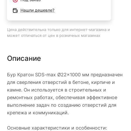
пользователя, обеспечивая более комфортное
Нашли дешевле?
выполнение задач. Надежное крепление хвостовика
гарантирует безопасность в процессе работы.
Цена действительна только для интернет-магазина и
Бур Кратон SDS-max Ø22x1000 мм является надежным
может отличаться от цен в розничных магазинах
инструментом для профессионального использования,
обеспечивая высокую производительность и
долговечность в строительных и ремонтных работах.
Описание
Бур Кратон SDS-max Ø22x1000 мм предназначен
для сверления отверстий в бетоне, кирпиче и
камне. Он используется в строительных и
ремонтных работах, обеспечивая эффективное
выполнение задач по созданию отверстий для
крепежа и коммуникаций.
Основные характеристики и особенности: