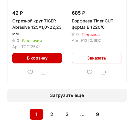
42
685
Отрезной круг TIGER
Борфреза Tiger CUT
Abrasive 125x1,0x22,23
форма E 1220/6
мм
0
Под заказ
Арт.
E1220/6DC
0
В наличии
Арт.
TOT125X1
В корзину
Заказать
Загрузить еще
1
2
3
...
9