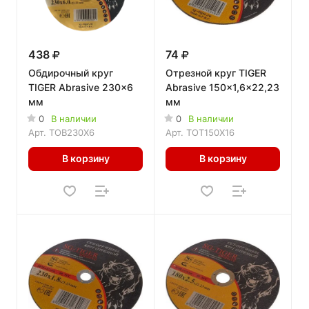
438
74
Обдирочный круг
Отрезной круг TIGER
TIGER Abrasive 230x6
Abrasive 150x1,6x22,23
мм
мм
0
В наличии
0
В наличии
Арт.
TOB230X6
Арт.
TOT150X16
В корзину
В корзину