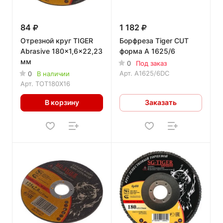
84
1 182
Отрезной круг TIGER
Борфреза Tiger CUT
Abrasive 180x1,6x22,23
форма A 1625/6
мм
0
Под заказ
Арт.
A1625/6DC
0
В наличии
Арт.
TOT180X16
В корзину
Заказать