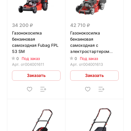
34 200
42 710
Газонокосилка
Газонокосилка
бензиновая
бензиновая
самоходная Fubag FPL
самоходная с
53 SM
электростартером
Fubag FPL 46 SM ES
0
Под заказ
0
Под заказ
Арт.
от004001611
Арт.
от004001613
Заказать
Заказать