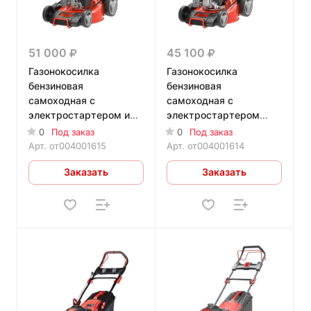
51 000
45 100
Газонокосилка
Газонокосилка
бензиновая
бензиновая
самоходная с
самоходная с
электростартером и
электростартером
регулировкой скорости
Fubag FPL 53 SM ES
0
Под заказ
0
Под заказ
Fubag FPL 53 SMV ES
Арт.
от004001615
Арт.
от004001614
Заказать
Заказать