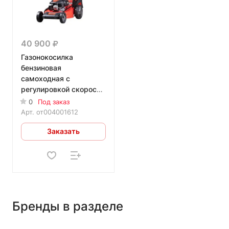
40 900
Газонокосилка
бензиновая
самоходная с
регулировкой скорости
Fubag FPL 53 SMV
0
Под заказ
Арт.
от004001612
Заказать
Бренды в разделе