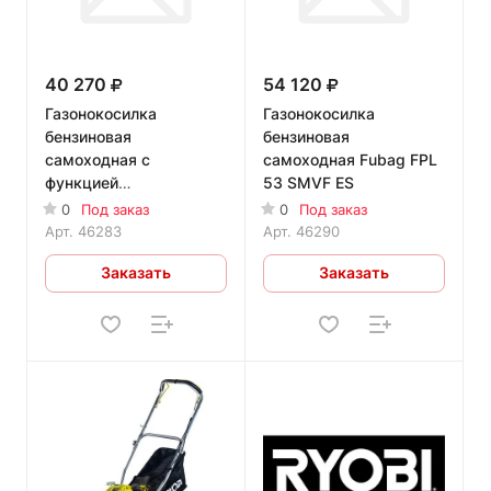
40 270
54 120
Газонокосилка
Газонокосилка
бензиновая
бензиновая
самоходная с
самоходная Fubag FPL
функцией
53 SMVF ES
вертикального
0
Под заказ
0
Под заказ
хранения Fubag FPL 53
Арт.
46283
Арт.
46290
SMF
Заказать
Заказать