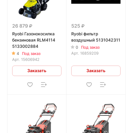
26 879
525
Ryobi Газонокосилка
Ryobi фильтр
бензиновая RLM4114
воздушный 5131042311
5133002884
0
Под заказ
Арт.
16859209
4
Под заказ
Арт.
15606942
Заказать
Заказать