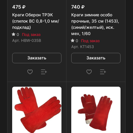
475
740
Краги Оберон ТРЭК
Краги зимние особо
(спилок BC 0,8-1,0 мм/
прочные, 35 см (1453),
подклад)
(синий/желтый), иск.
мех, 1/60
0
Под заказ
Арт.
HBW-035B
0
Под заказ
Арт.
КТ1453
Заказать
Заказать