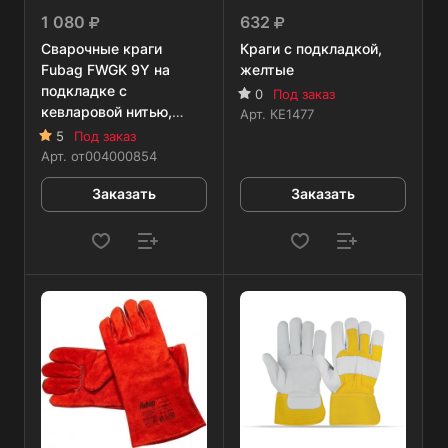
1 080
632
Сварочные краги
Краги с подкладкой,
Fubag FWGK 9Y на
желтые
подкладке с
0
Под заказ
кевларовой нитью,
Арт.
КЕ1477
желтые
5
Под заказ
Арт.
от004000854
Заказать
Заказать