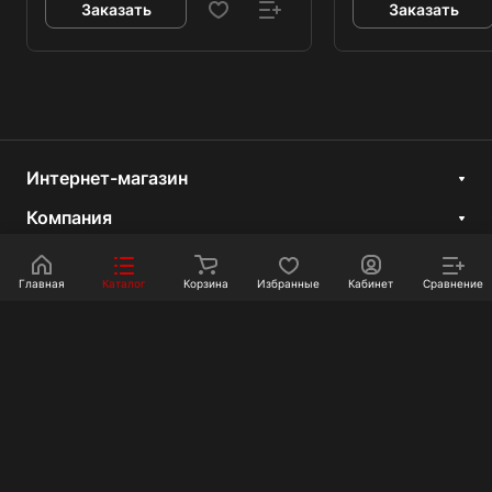
Заказать
Заказать
Интернет-магазин
Компания
Информация
Главная
Каталог
Корзина
Избранные
Кабинет
Сравнение
Покупателям
Контакты
+7 351 750-10-20
sale@ot-i-do.ru
Челябинск, ул. Луценко, 2