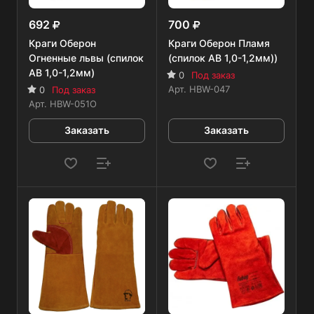
692
700
Краги Оберон
Краги Оберон Пламя
Огненные львы (спилок
(спилок AB 1,0-1,2мм))
AB 1,0-1,2мм)
0
Под заказ
Арт.
HBW-047
0
Под заказ
Арт.
HBW-051O
Заказать
Заказать