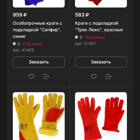
959
583
Особопрочные краги с
Краги с подкладкой
подкладкой "Сапфир",
"Трек Люкс", красные
синие
0
Под заказ
Арт.
К1401
0
Под заказ
Арт.
К1405
Заказать
Заказать