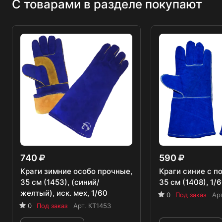
С товарами в разделе покупают
740
590
Краги зимние особо прочные,
Краги синие с п
35 см (1453), (синий/
35 см (1408), 1/
желтый), иск. мех, 1/60
0
Под заказ
Ар
0
Под заказ
Арт.
КТ1453