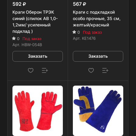
592
567
Краги Оберон ТРЭК
Краги с подкладкой
синий (спилок AB 1,0-
особо прочные, 35 см,
1,2мм/ усиленный
желтый/красный
подклад )
0
Под заказ
Арт.
КЕ1476
0
Под заказ
Арт.
HBW-054B
Заказать
Заказать