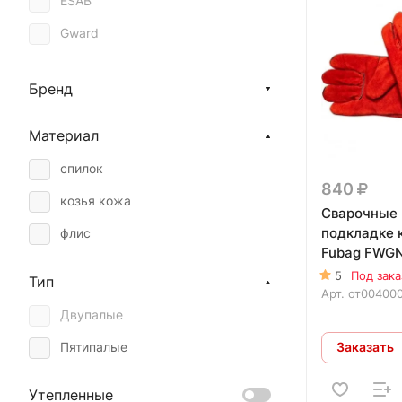
ESAB
Gward
Опторика
Бренд
Материал
спилок
840
козья кожа
Сварочные 
подкладке 
флис
Fubag FWGN
5
Под зака
Тип
Арт.
от00400
Двупалые
Заказать
Пятипалые
Утепленные