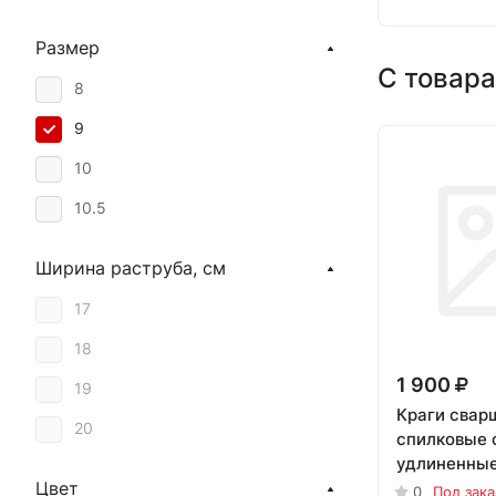
Размер
С товара
8
9
10
10.5
Ширина раструба, см
17
18
1 900
19
Краги свар
20
спилковые 
удлиненны
Цвет
0
Под зака