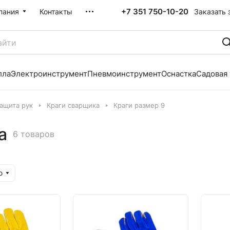
+7 351 750-10-20
Заказать 
пания
Контакты
лла
Электроинструмент
Пневмоинструмент
Оснастка
Садовая
ащита рук
Краги сварщика
Краги размер 9
а
6 товаров
ю