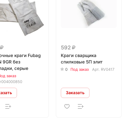
592
очные краги Fubag
Краги сварщика
 9GR без
спилковые 5П элит
ладки, серые
0
Под заказ
Арт.
RV0417
од заказ
т004000850
казать
Заказать