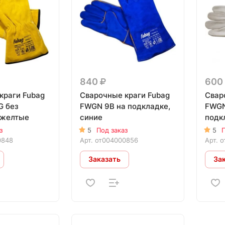
840
600
краги Fubag
Сварочные краги Fubag
Свар
G без
FWGN 9B на подкладке,
FWGN
 желтые
синие
подк
з
5
Под заказ
5
П
0848
Арт.
от004000856
Арт.
о
Заказать
За