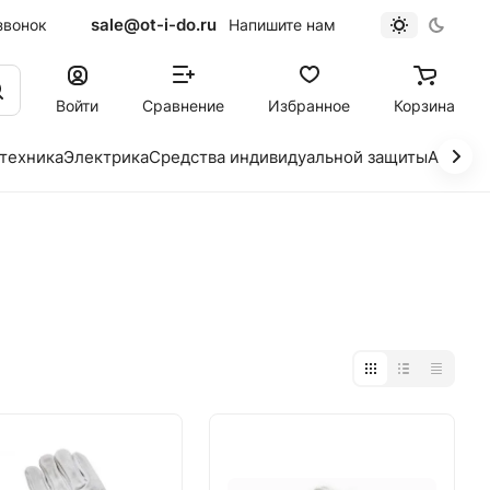
sale@ot-i-do.ru
звонок
Напишите нам
Войти
Сравнение
Избранное
Корзина
 техника
Электрика
Средства индивидуальной защиты
Автохи