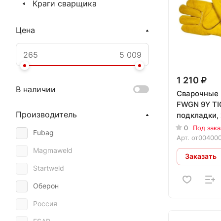
Краги сварщика
Цена
1 210
В наличии
Сварочные 
FWGN 9Y TI
Производитель
подкладки,
0
Под зака
Fubag
Арт.
от00400
Magmaweld
Заказать
Startweld
Оберон
Россия