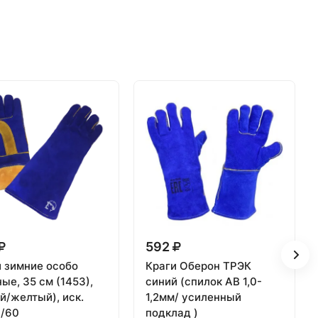
592
 зимние особо
Краги Оберон ТРЭК
ые, 35 см (1453),
синий (спилок AB 1,0-
й/желтый), иск.
1,2мм/ усиленный
1/60
подклад )