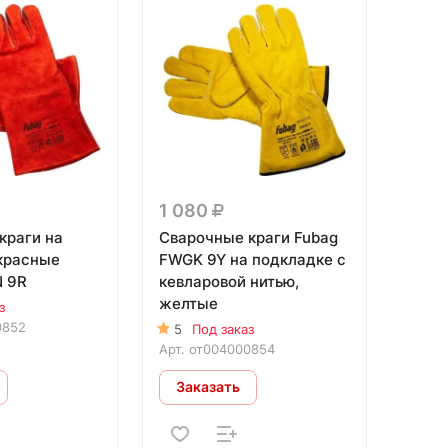
1 080
краги на
Сварочные краги Fubag
красные
FWGK 9Y на подкладке с
 9R
кевларовой нитью,
желтые
з
0852
5
Под заказ
Арт.
от004000854
Заказать