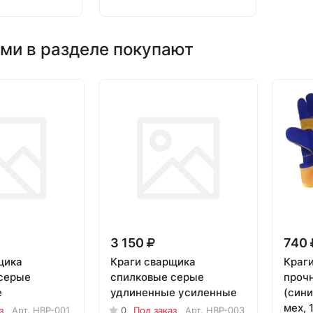
ми в разделе покупают
3 150
740
щика
Краги сварщика
Краги
серые
спилковые серые
прочн
е
удлиненные усиленные
(сини
мех, 
з
Арт.
HBP-001
0
Под заказ
Арт.
HBP-003