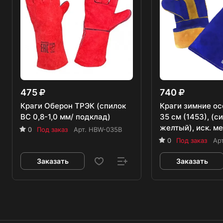
475
740
Краги Оберон ТРЭК (спилок
Краги зимние ос
BC 0,8-1,0 мм/ подклад)
35 см (1453), (с
желтый), иск. ме
0
Под заказ
Арт.
HBW-035B
0
Под заказ
Ар
Заказать
Заказать