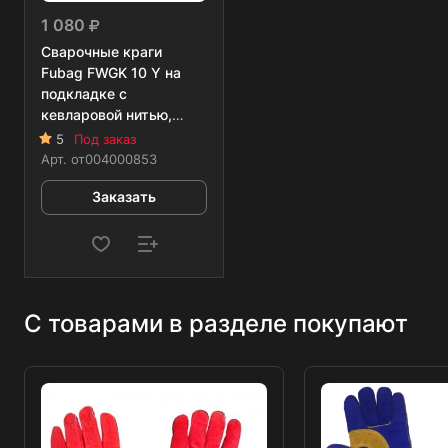
1 080
Сварочные краги
Fubag FWGK 10 Y на
подкладке с
кевларовой нитью,
желтые
5
Под заказ
Арт.
от004000853
Заказать
С товарами в разделе покупают