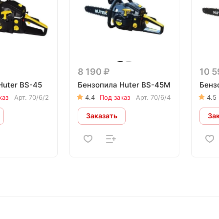
8 190
10 
Huter BS-45
Бензопила Huter BS-45М
Бенз
каз
Арт.
70/6/2
4.4
Под заказ
Арт.
70/6/4
4.5
Заказать
За