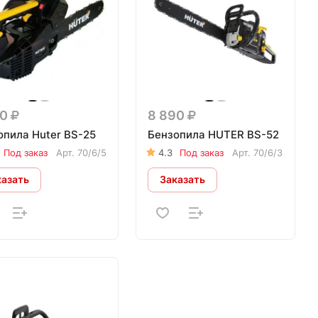
90
8 890
опила Huter BS-25
Бензопила HUTER BS-52
Под заказ
Арт.
70/6/5
4.3
Под заказ
Арт.
70/6/3
казать
Заказать