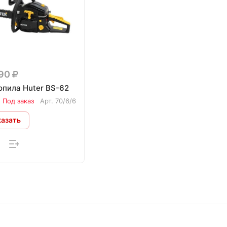
590
опила Huter BS-62
Под заказ
Арт.
70/6/6
казать