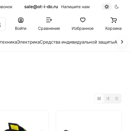
sale@ot-i-do.ru
звонок
Напишите нам
Войти
Сравнение
Избранное
Корзина
 техника
Электрика
Средства индивидуальной защиты
Автохи