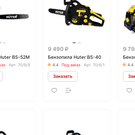
9 490
9 7
Huter BS-52М
Бензопила Huter BS-40
Бенз
каз
Арт.
70/6/9
4.4
Под заказ
Арт.
70/6/1
4.4
Заказать
За