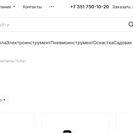
+7 351 750-10-20
Заказать 
пания
Контакты
лла
Электроинструмент
Пневмоинструмент
Оснастка
Садовая
зопилы Huter
ю