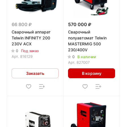
66 800
570 000
Сварочный аппарат
Сварочный
Telwin INFINITY 200
полуавтомат Telwin
230V ACX
MASTERMIG 500
230/400V
0
Под заказ
Арт.
816129
0
В наличии
Арт.
827007
Заказать
В корзину