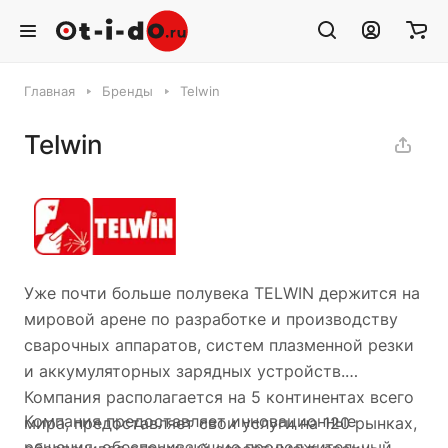
Главная
Бренды
Telwin
Telwin
Уже почти больше полувека TELWIN держится на
мировой арене по разработке и производству
сварочных аппаратов, систем плазменной резки
и аккумуляторных зарядных устройств.
Компания располагается на 5 континентах всего
Компания предоставляет инновационные
мира, предоставляет свои услуги на 120 рынках,
решения, обеспечивающие продолжительный