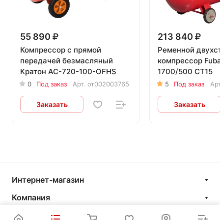
55 890
213 840
Компрессор с прямой
Ременной двухс
передачей безмасляный
компрессор Fub
Кратон AC-720-100-OFHS
1700/500 CT15
0
Под заказ
Арт.
от002003765
5
Под заказ
Ар
Заказать
Заказать
Интернет-магазин
Компания
Информация