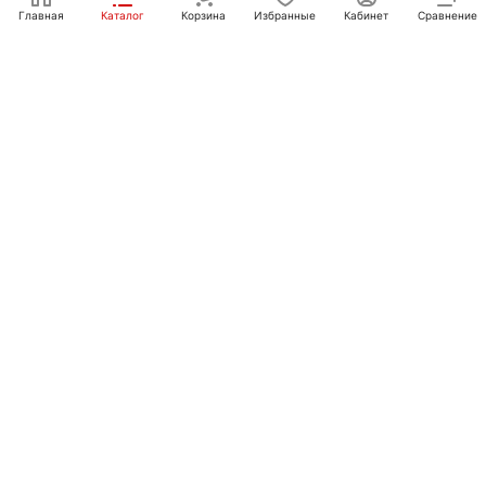
Главная
Каталог
Корзина
Избранные
Кабинет
Сравнение
Покупателям
Контакты
+7 351 750-10-20
sale@ot-i-do.ru
Челябинск, ул. Луценко, 2
© 2026 Интернет-магазин «От и До.ру»
Конфиденциальность
Оферта