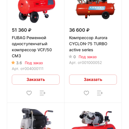
51 360
36 600
FUBAG Ременной
Компрессор Aurora
одноступенчатый
CYCLON-75 TURBO
компрессор VCF/50
active series
CM3
0
Под заказ
Арт.
от001000052
3.6
Под заказ
Арт.
от004000111
Заказать
Заказать