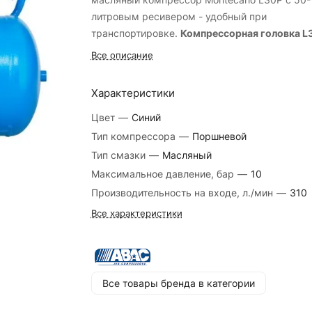
литровым ресивером - удобный при
транспортировке.
Компрессорная головка L
Комбинированная конструкция цилиндра 
Все описание
литого чугуна и алюминиевой крышки
обеспечивает низкое трение и хорошую
Характеристики
теплоотдачу.
Цвет
—
Синий
Большой масляный картер для улучшенно
В конструкции головки L25P используются:
Тип компрессора
—
Поршневой
смазки.
Только алюминиевые сплавы, что
Тип смазки
—
Масляный
способствует лучшему охлаждению поршнев
Максимальное давление, бар
—
10
группы
Производительность на входе, л./мин
—
310
Регуляторы давления большого диаметра
Все характеристики
расположены под наклоном к ресиверу
Два разъема рапид
Увеличенные охлаждающие ребра для
Все товары бренда в категории
эффективной теплоотдачи
Пластины клапанов из специальной