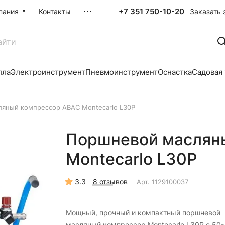
+7 351 750-10-20
Заказать 
пания
Контакты
лла
Электроинструмент
Пневмоинструмент
Оснастка
Садовая
яный компрессор ABAC Montecarlo L30P
Поршневой маслян
Montecarlo L30P
3.3
8 отзывов
Арт.
1129100037
Мощный, прочный и компактный поршневой
масляный компрессор Montecarlo L30P с 50-