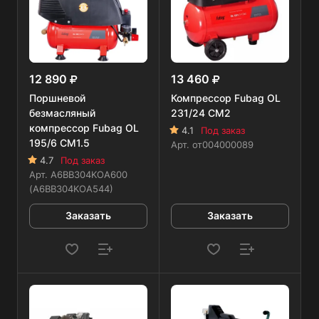
12 890
13 460
Поршневой
Компрессор Fubag OL
безмасляный
231/24 CM2
компрессор Fubag OL
4.1
Под заказ
195/6 CM1.5
Арт.
от004000089
4.7
Под заказ
Арт.
A6BB304KOA600
(A6BB304KOA544)
Заказать
Заказать