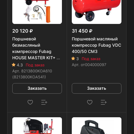
20 120
31 450
Поршневой
Поршневой масляный
безмасляный
компрессор Fubag VDС
компрессор Fubag
400/50 CM3
HOUSE MASTER KIT+ 5
3
Под заказ
предметов
Арт.
от004000097
4.3
Под заказ
Арт.
8213800KOA610
(8213800KOA541)
Заказать
Заказать