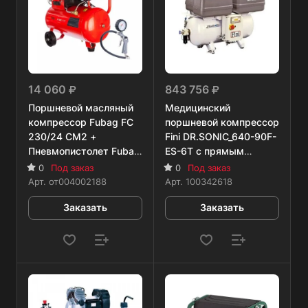
14 060
843 756
Поршневой масляный
Медицинский
компрессор Fubag FС
поршневой компрессор
230/24 CM2 +
Fini DR.SONIC_640-90F-
Пневмопистолет Fubag
ES-6T с прямым
с манометром
приводом
0
Под заказ
0
Под заказ
Арт.
от004002188
Арт.
100342618
Заказать
Заказать