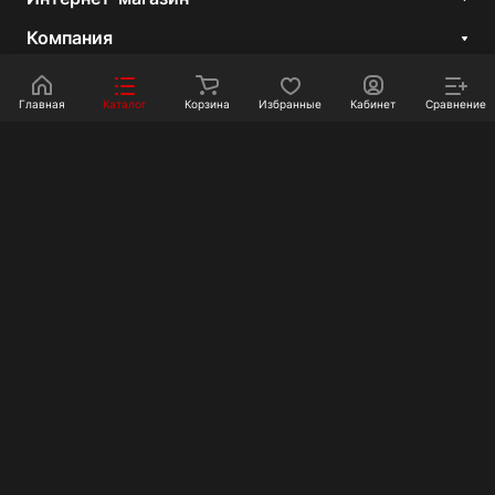
Компания
Информация
Главная
Каталог
Корзина
Избранные
Кабинет
Сравнение
Покупателям
Контакты
+7 351 750-10-20
sale@ot-i-do.ru
Челябинск, ул. Луценко, 2
© 2026 Интернет-магазин «От и До.ру»