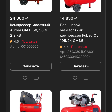
24 300
14 830
Компрессор масляный
Поршневой
Aurora GALE-50, 50 л,
безмасляный
2.2 кВт
компрессор Fubag OL
195/24 CM1.5
4.5
Под заказ
Арт.
от001000056
4.4
Под заказ
Арт.
A6CC304KOA601
(A6CC304KOA092)
Заказать
Заказать