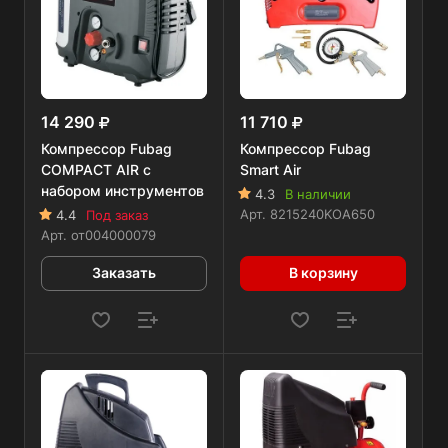
14 290
11 710
Компрессор Fubag
Компрессор Fubag
COMPACT AIR с
Smart Air
набором инструментов
4.3
В наличии
Арт.
8215240KOA650
4.4
Под заказ
Арт.
от004000079
Заказать
В корзину