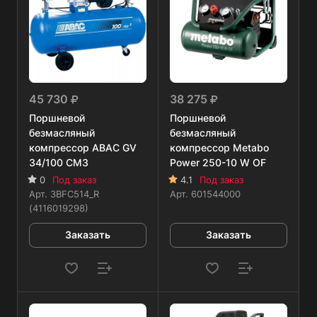
45 730
38 275
Поршневой
Поршневой
безмасляный
безмасляный
компрессор ABAC GV
компрессор Metabo
34/100 CM3
Power 250-10 W OF
0
Под заказ
4.1
Под заказ
Арт.
3BFC514_R
Арт.
601544000
(4116019298)
Заказать
Заказать