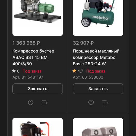
1 363 968
32 907
Компрессор бустер
Поршневой масляный
ABAC BST 15 BM
компрессор Metabo
400/3/50
Basic 250-24 W
0
Под заказ
4.7
Под заказ
Арт.
8115481197
Арт.
601533000
Заказать
Заказать