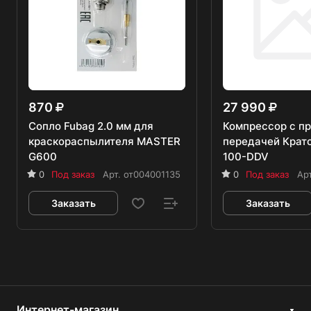
870
27 990
Сопло Fubag 2.0 мм для
Компрессор с п
краскораспылителя MASTER
передачей Крат
G600
100-DDV
0
Под заказ
Арт.
от004001135
0
Под заказ
Ар
Заказать
Заказать
Интернет-магазин