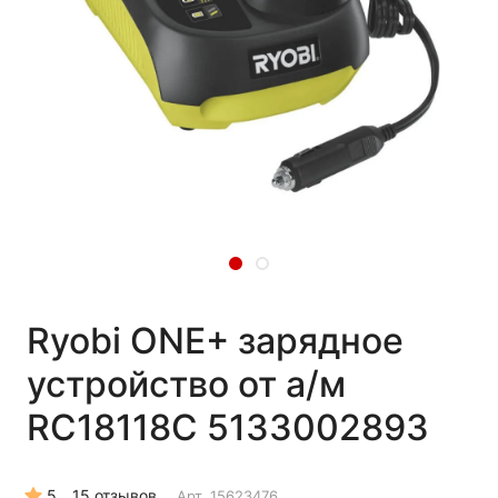
Ryobi ONE+ зарядное
устройство от а/м
RC18118C 5133002893
5
15 отзывов
Арт.
15623476