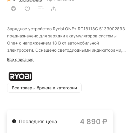
Зарядное устройство Ryobi ONE+ RC18118C 5133002893
предназначено для зарядки аккумуляторов системы
One+ с напряжением 18 В от автомобильной
электросети. Оснащено светодиодными индикаторами,
которые информируют о состоянии аккумулятора, и
Контроль нагрева и состояния аккумулятора
Все описание
режимом поддержания заряда.
Преимущества Ryobi
Понятный интерфейс подсказывает статус
ONE+ RC18118C 5133002893
заряжаемого аккумулятора
Питание от автомобильной розетки позволяет
Все товары бренда в категории
заряжать аккумуляторы во время пути
Подходит для любого аккумулятора Ryobi 18В
4 890
Последняя цена