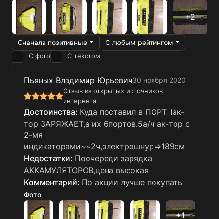
Сначала позитивные
С любым рейтингом
С фото
С текстом
Пьяных Владимир Юрьевич
30 ноября 2020
Отзыв из открытых источников
интернета
Куда поставил в ПОРТ 1ак-
тор ЗАРЯЖАЕТ,а их 6портов.5а/ч ак-тор с
2-мя
индикаторами~~2ч,электрошнур=>189см
Поочереди зарядка
АККАМУЛЯТОРОВ,цена высокая
По акции лучше покупать
Фото