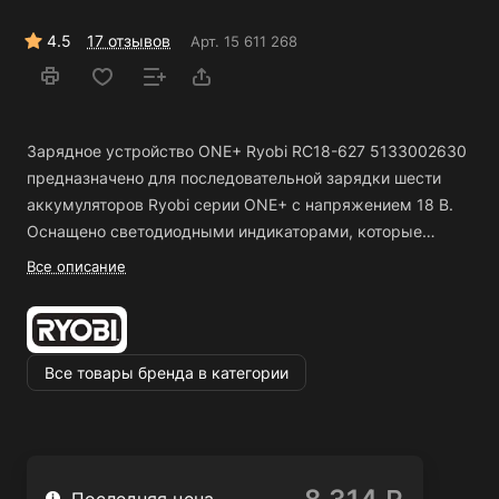
4.5
17 отзывов
Арт.
15 611 268
Зарядное устройство ONE+ Ryobi RC18-627 5133002630
предназначено для последовательной зарядки шести
аккумуляторов Ryobi серии ONE+ с напряжением 18 В.
Оснащено светодиодными индикаторами, которые
информируют о состоянии заряжаемых аккумуляторов.
Следящая электроника оценивает напряжение и
Все описание
Данное устройство заряжает аккумулятор емкостью 2.5
температуру аккумулятора и защищает его от
А*ч всего за один час. Имеет компактную форму.
повреждений.
о
о
Температура эксплуатации - от 0
С до +50
С.
ряда
Зарядная станция совместима со всеми
Преимущества Ryobi ONE+ RC18-627 5133002630
Все товары бренда в категории
аккумуляторами 18В Lithium системы ONE+.
Поддерживает уже заряженные аккумуляторы в
рабочем состоянии.