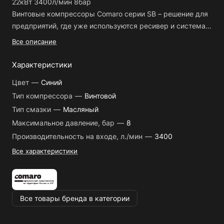
22кВт 3400л/мин 8бар
Винтовые компрессоры Comaro серии SB – решение для
предприятий, где уже используются ресивер и система
воздухоподготовки или требуется оборудование с
Все описание
компактными размерами.
Технические характеристики:
Характеристики
- Величина максимального давления: 8 бар;
Цвет
—
Синий
- Максимальная производительность по стандарту ISO
Тип компрессора
—
Винтовой
1217: 3300 л/мин.;
Тип смазки
—
Масляный
- Управляющий блок: COMCON 200;
- Скорость приводного электродвигателя: 2940 1/мин.;
Максимальное давление, бар
—
8
- Номинальная производительность приводного мотора:
Производительность на входе, л./мин
—
3400
22 кВт;
Все характеристики
- Производительность номинальная привода
вентилятора: 0.37 кВт;
- Класс изоляции / степень защиты приводного
электродвигателя: IP55/F;
Все товары бренда в категории
- Производительность воздушного охлаждения: 6000
м3/ч;