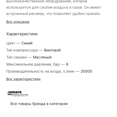
высококачественное оборудование, которое
используется для сжатия воздуха и газов. Он имеет
встроенный ресивер, что позволяет удобно хранить
сжатый воздух. Компрессор оснащен системой
Все описание
управления, которая обеспечивает автоматическую
работу и защиту от перегрузок.
Характеристики
Цвет
—
Синий
Основные преимущества:
Тип компрессора
—
Винтовой
Тип смазки
—
Масляный
Высокая производительность;
Максимальное давление, бар
—
8
Экономичность в эксплуатации;
Производительность на входе, л./мин
—
20000
Долгий срок службы;
Все характеристики
Надежность и безопасность;
Простота в обслуживании.
Сферы применения:
Все товары бренда в категории
Производственные цеха;