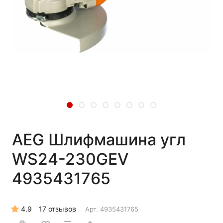
AEG Шлифмашина угл
WS24-230GEV
4935431765
4.9
17 отзывов
Арт.
4935431765