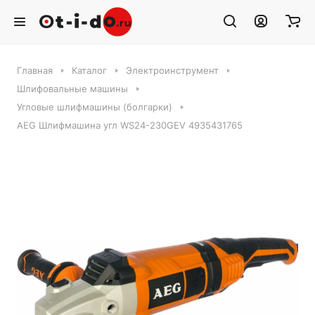
Главная
Каталог
Электроинструмент
Шлифовальные машины
Угловые шлифмашины (болгарки)
AEG Шлифмашина угл WS24-230GEV 4935431765