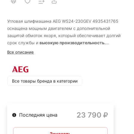
Угловая шлифмашина AEG WS24-230GEV 4935431765
оснащена мощным двигателем с дополнительной
защитой обмоток якоря, который обеспечивает долгий
срок службы и
высокую производительность.
Оборудована клавишей с фиксатором и защитой от
Кабель с резиновой изоляцией;
Все описание
случайного включения, что повышает
безопасность
в
Плавный пуск - для работы без рывков;
процессе работы.
Семипозиционная поворотная
Длинный кабель (4 м) - для большего радиуса
основная рукоятка способствует максимальному
работы;
комфорту, а также позволяет проводить
работы в
Все товары бренда в категории
труднодоступных местах.
Защита от непреднамеренного запуска;
Преимущества AEG WS24-
230GEV 431765
Легкий доступ к щеткам - для самостоятельной их
замены;
Корпус двигателя с антивибрационной системой;
23 790
Последняя цена
Противоударный быстросъемный защитный кожух;
Обмотка статора и ротора залита компаундом - для