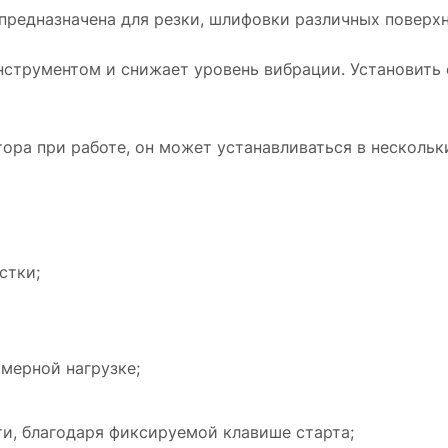
замены диска без ключа;
редназначена для резки, шлифовки различных поверхн
Двухпозиционная рукоятка с виброзащито
струментом и снижает уровень вибрации. Установить е
для комфортной работы угловой шлифмашин
AEG WS13-125XE 4935451410.
ра при работе, он может устанавливаться в нескольк
стки;
мерной нагрузке;
и, благодаря фиксируемой клавише старта;