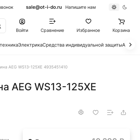
sale@ot-i-do.ru
звонок
Напишите нам
Войти
Сравнение
Избранное
Корзина
 техника
Электрика
Средства индивидуальной защиты
Автохи
ина AEG WS13-125XE 4935451410
на AEG WS13-125XE
овки