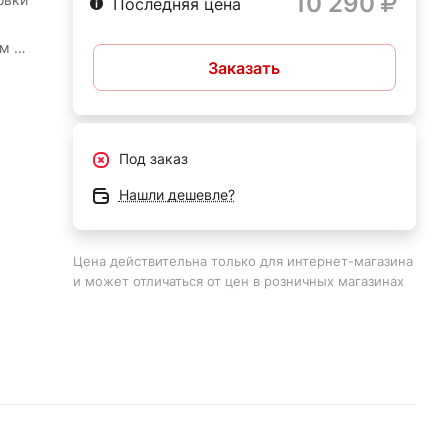
10 290
Последняя цена
м и
Заказать
ожно
ы
тения
Под заказ
ться
Нашли дешевле?
без
ртки;
Цена действительна только для интернет-магазина
и может отличаться от цен в розничных магазинах
й