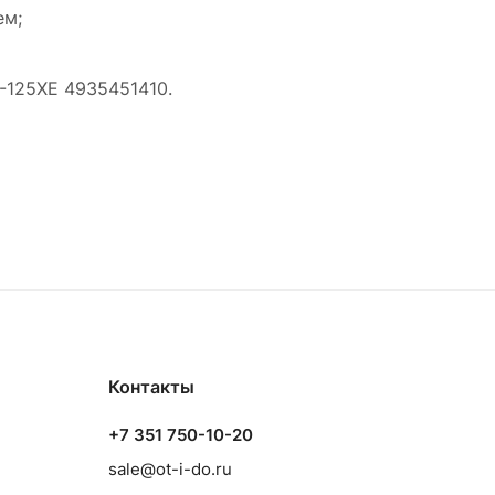
ем;
-125XE 4935451410.
Контакты
+7 351 750-10-20
sale@ot-i-do.ru