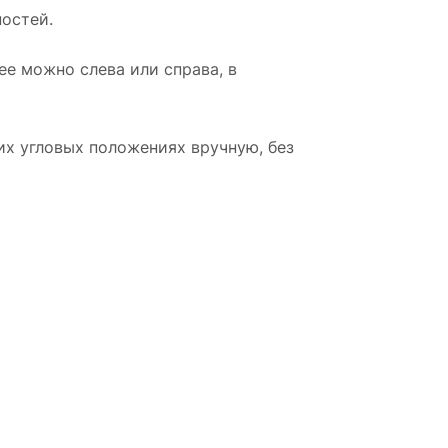
остей.
й -
е можно слева или справа, в
ой
их угловых положениях вручную, без