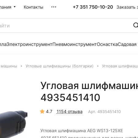
+7 351 750-10-20
Заказать 
пания
Контакты
лла
Электроинструмент
Пневмоинструмент
Оснастка
Садовая
 машины
Угловые шлифмашины (болгарки)
Угловая шлифмаш
Угловая шлифмаши
4935451410
4.7
1154 отзыва
Арт.
4935451410
Угловая шлифмашина AEG WS13-125XE
4935451410 предназначена для резки, шлиф